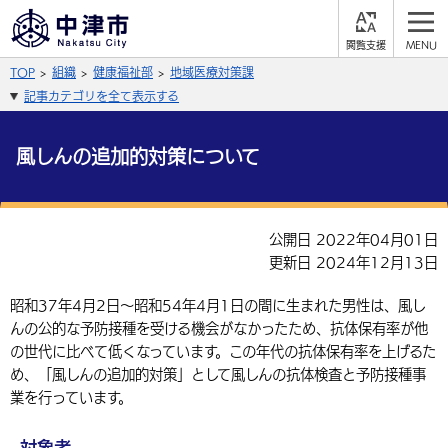
閲
M
覧
E
サイト内検索
文字の大きさ
TOP
組織
健康福祉部
地域医療対策課
支
N
援
U
記事カテゴリを全て表示する
拡大
標準
縮小
背景色
風しんの追加的対策について
公式SNS
黒
青
白
Facebook
X (Twitter)
YouTube
公開日 2022年04月01日
やさしい日本語
更新日 2024年12月13日
総合メニュー
ふりがなをつける
くらしの情報
昭和37年4月2日～昭和54年4月1日の間に生まれた男性は、風し
んの公的な予防接種を受ける機会がなかったため、抗体保有率が他
届出・登録・証明
保険・年金
事業者の方へ
の世代に比べて低くなっています。この年代の抗体保有率を上げるた
よみあげる
め、「風しんの追加的対策」として風しんの抗体検査と予防接種事
福祉・介護
健康・予防
入札・契約
産業・雇用
子育て・教育
業を行っています。
言語を選択
税金
住宅・インフラ
農林水産業
税金
施設情報
子どもを預ける
観光・移住
英語（English）
中国語（簡体字）
対象者