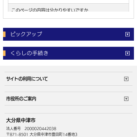
ピックアップ
電子申請
窓口の
混雑状況
くらしの手続き
体育施設
予約状況
ご意見・ご要望
妊娠・出産
子育て・教育
市役所で働く
公共交通時刻表
サイトの利用について
成人・仕事
結婚・離婚
ごみカレンダー
施設マップ
住まい・引越
ごみ・環境
このサイトについて
個人情報の取扱い
市役所のご案内
健康・医療
障がい・福祉
ウェブアクセシビリティ
リンク・著作権
庁舎地図
組織案内
サイトマップ
大分県中津市
高齢・介護
死亡・相続
中津市へのアクセス
法人番号 2000020442038
〒871-8501 大分県中津市豊田町14番地3