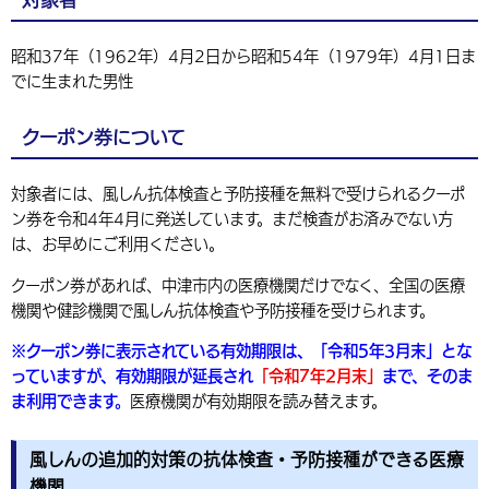
環境・衛生
生涯学習・スポーツ・人権
都市整備
手当・助成
健康・医療
観光なび
スポットを探す
市政情報
中国語（繁体字）
韓国語（한국어）
昭和37年（1962年）4月2日から昭和54年（1979年）4月1日ま
選挙
外国人の方向け情報
相談・支援・情報
計画・施策
遊ぶ・体験する
グルメ・食べる
中津市について
市役所の紹介
でに生まれた男性
組織案内
買う・おみやげ
四季のイベント・祭り
地方創生・地域活性化
広報・広聴
クーポン券について
移住・定住
行政・計画
対象者には、風しん抗体検査と予防接種を無料で受けられるクーポ
ン券を令和4年4月に発送しています。まだ検査がお済みでない方
は、お早めにご利用ください。
クーポン券があれば、中津市内の医療機関だけでなく、全国の医療
機関や健診機関で風しん抗体検査や予防接種を受けられます。
※クーポン券に表示されている有効期限は、「令和5年3月末」とな
っていますが、有効期限が延長され
「令和7年2月末」
まで、そのま
ま利用できます。
医療機関が有効期限を読み替えます。
風しんの追加的対策の抗体検査・予防接種ができる医療
機関