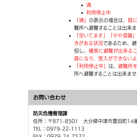
満
利用停止中
「満」
の表示の場合は、
既
難所へ避難することは出来ま
「空いてます」「やや混雑
きがある状況
であるため、避
但し、
確実に避難が出来る
員になり、受入ができないよ
「利用停止中」
は、
避難所
所へ避難することは出来ませ
お問い合わせ
防災危機管理課
住所：
〒871-8501 大分県中津市豊田町14
TEL：
0979-22-1113
FAX：
0979-24-7522