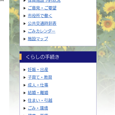
体育施設
予約状況
ご意見・ご要望
市役所で働く
公共交通時刻表
ごみカレンダー
施設マップ
くらしの手続き
妊娠・出産
子育て・教育
成人・仕事
結婚・離婚
住まい・引越
ごみ・環境