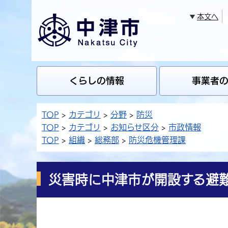
本文へ
くらしの情報
事業者
TOP
カテゴリ
分野
防災
TOP
カテゴリ
お知らせ区分
市政情報
TOP
組織
総務部
防災危機管理課
災害時に中津市が開設する避