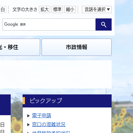
白
文字の大きさ
拡大
標準
縮小
言語を選択
光・移住
市政情報
ピックアップ
電子申請
窓口の
混雑状況
7日
5日