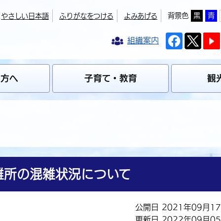
背景色
黒
青
やさしい日本語
ふりがなをつける
よみあげる
組織案内
の方へ
子育て・教育
観
難所の混雑状況について
公開日 2021年09月1
更新日 2022年09月0