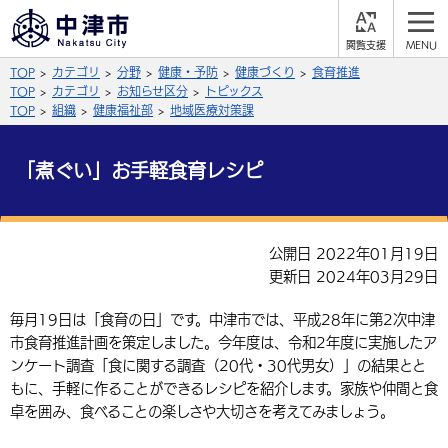
閲
M
覧
E
サイト内検索
文字の大きさ
TOP
カテゴリ
分野
健康・予防
健康づくり
食育推進
支
N
援
U
TOP
カテゴリ
お知らせ区分
トピックス
拡大
標準
縮小
TOP
組織
健康福祉部
地域医療対策課
背景色
公式SNS
「煮ぐい」お手軽食育レシピ
黒
青
白
Facebook
X (Twitter)
YouTube
やさしい日本語
公開日 2022年01月19日
総合メニュー
更新日 2024年03月29日
ふりがなをつける
くらしの情報
毎月19日は「食育の日」です。中津市では、平成28年に第2次中津
市食育推進計画を策定しました。今年度は、令和2年度に実施したア
届出・登録・証明
保険・年金
事業者の方へ
よみあげる
ンケート調査「食に関する調査（20代・30代男女）」の結果とと
福祉・介護
健康・予防
もに、手軽に作ることができるレシピを紹介します。家族や仲間と食
入札・契約
産業・雇用
子育て・教育
言語を選択
卓を囲み、食べることの楽しさや大切さを考えてみましょう。
税金
住宅・インフラ
農林水産業
税金
施設情報
子どもを預ける
観光・移住
英語（English）
中国語（簡体字）