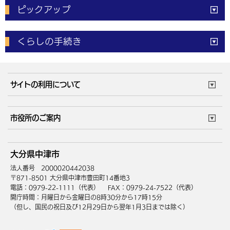
ピックアップ
電子申請
窓口の
混雑状況
くらしの手続き
体育施設
予約状況
ご意見・ご要望
妊娠・出産
子育て・教育
市役所で働く
公共交通時刻表
サイトの利用について
成人・仕事
結婚・離婚
ごみカレンダー
施設マップ
住まい・引越
ごみ・環境
このサイトについて
個人情報の取扱い
市役所のご案内
健康・医療
障がい・福祉
ウェブアクセシビリティ
リンク・著作権
庁舎地図
組織案内
サイトマップ
大分県中津市
高齢・介護
死亡・相続
中津市へのアクセス
法人番号 2000020442038
〒871-8501 大分県中津市豊田町14番地3
電話：0979-22-1111（代表）
FAX：0979-24-7522（代表）
開庁時間：月曜日から金曜日の8時30分から17時15分
（但し、国民の祝日及び12月29日から翌年1月3日までは除く）