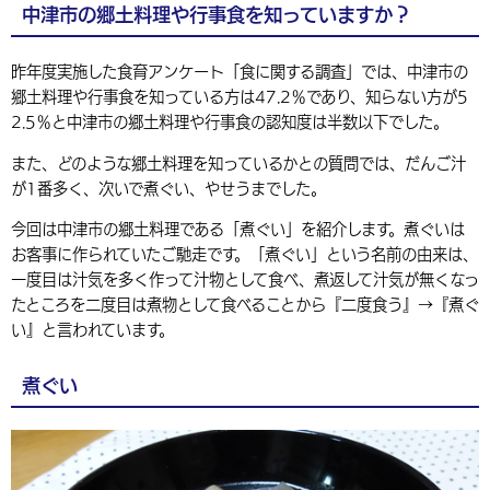
中津市の郷土料理や行事食を知っていますか？
環境・衛生
生涯学習・スポーツ・人権
都市整備
手当・助成
健康・医療
観光なび
スポットを探す
市政情報
中国語（繁体字）
韓国語（한국어）
選挙
外国人の方向け情報
昨年度実施した食育アンケート「食に関する調査」では、中津市の
相談・支援・情報
計画・施策
遊ぶ・体験する
グルメ・食べる
中津市について
市役所の紹介
郷土料理や行事食を知っている方は47.2％であり、知らない方が5
組織案内
2.5％と中津市の郷土料理や行事食の認知度は半数以下でした。
買う・おみやげ
四季のイベント・祭り
地方創生・地域活性化
広報・広聴
また、どのような郷土料理を知っているかとの質問では、だんご汁
移住・定住
行政・計画
が1番多く、次いで煮ぐい、やせうまでした。
今回は中津市の郷土料理である「煮ぐい」を紹介します。煮ぐいは
お客事に作られていたご馳走です。「煮ぐい」という名前の由来は、
一度目は汁気を多く作って汁物として食べ、煮返して汁気が無くなっ
たところを二度目は煮物として食べることから『二度食う』→『煮ぐ
い』と言われています。
煮ぐい