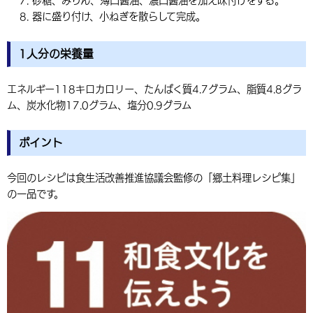
砂糖、みりん、薄口醤油、濃口醤油を加え味付けをする。
器に盛り付け、小ねぎを散らして完成。
1人分の栄養量
エネルギー118キロカロリー、たんぱく質4.7グラム、脂質4.8グラ
ム、炭水化物17.0グラム、塩分0.9グラム
ポイント
今回のレシピは食生活改善推進協議会監修の「郷土料理レシピ集」
の一品です。