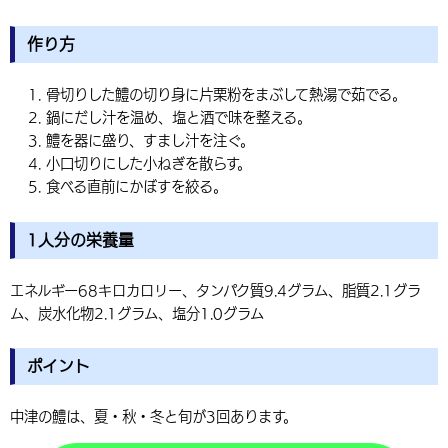
作り方
骨切りした鱧の切り身に片栗粉をまぶして熱湯で茹でる。
鍋にだし汁を温め、塩と酒で味を整える。
鱧を器に盛り、すまし汁を注ぐ。
小口切りにした小ねぎを散らす。
食べる直前にかぼすを絞る。
1人分の栄養量
エネルギー68キロカロリー、タンパク質9.4グラム、脂質2.1グラ
ム、炭水化物2.1グラム、塩分1.0グラム
ポイント
中津の鱧は、夏・秋・冬と旬が3回あります。