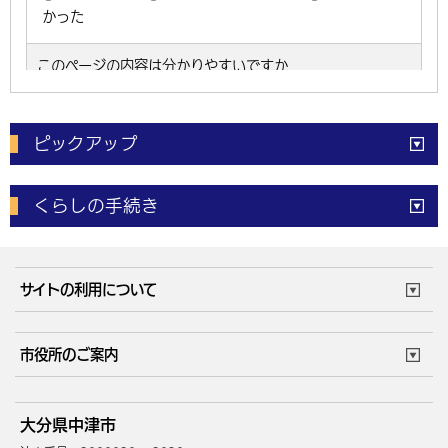
ピックアップ
電子申請
窓口の
混雑状況
くらしの手続き
体育施設
予約状況
ご意見・ご要望
妊娠・出産
子育て・教育
市役所で働く
公共交通時刻表
サイトの利用について
成人・仕事
結婚・離婚
ごみカレンダー
施設マップ
住まい・引越
ごみ・環境
このサイトについて
個人情報の取扱い
市役所のご案内
健康・医療
障がい・福祉
ウェブアクセシビリティ
リンク・著作権
庁舎地図
組織案内
サイトマップ
大分県中津市
高齢・介護
死亡・相続
中津市へのアクセス