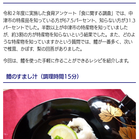
環境・衛生
生涯学習・スポーツ・人権
都市整備
手当・助成
健康・医療
観光なび
スポットを探す
市政情報
中国語（繁体字）
韓国語（한국어）
令和２年度に実施した食育アンケート「食に関する調査」では、中
選挙
外国人の方向け情報
津市の特産品を知っている方が67.5パーセント、知らない方が31.3
相談・支援・情報
計画・施策
遊ぶ・体験する
グルメ・食べる
中津市について
市役所の紹介
パーセントでした。半数以上が中津市の特産物を知っていました
組織案内
が、約3割の方が特産物を知らないという結果でした。また、どのよ
買う・おみやげ
四季のイベント・祭り
地方創生・地域活性化
広報・広聴
うな特産物を知っていますかという質問では、鱧が一番多く、次い
移住・定住
行政・計画
で椎茸、かぼす、梨の回答がありました。
今回は、鱧を使った手軽に作ることができるレシピを紹介します。
鱧のすまし汁（調理時間15分）