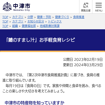
閲
M
覧
E
サイト内検索
文字の大きさ
TOP
カテゴリ
分野
健康・予防
健康づくり
食育推進
支
N
援
U
TOP
カテゴリ
お知らせ区分
トピックス
拡大
標準
縮小
TOP
組織
健康福祉部
地域医療対策課
背景色
公式SNS
「鱧のすまし汁」お手軽食育レシピ
黒
青
白
Facebook
X (Twitter)
YouTube
やさしい日本語
公開日 2023年02月19日
総合メニュー
更新日 2024年03月29日
ふりがなをつける
くらしの情報
中津市では、「第2次中津市食育推進計画」に基づき、食育の推
進に取り組んでいます。
届出・登録・証明
保険・年金
事業者の方へ
よみあげる
毎月19日は「食育の日」です。家族や仲間と食卓を囲み、食べる
福祉・介護
健康・予防
ことの楽しさや大切さを考えてみましょう。
入札・契約
産業・雇用
子育て・教育
言語を選択
税金
住宅・インフラ
農林水産業
税金
施設情報
子どもを預ける
観光・移住
中津市の特産物を知っていますか
英語（English）
中国語（簡体字）