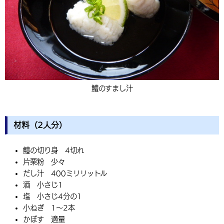
鱧のすまし汁
材料（2人分）
鱧の切り身 4切れ
片栗粉 少々
だし汁 400ミリリットル
酒 小さじ1
塩 小さじ4分の1
小ねぎ 1～2本
かぼす 適量