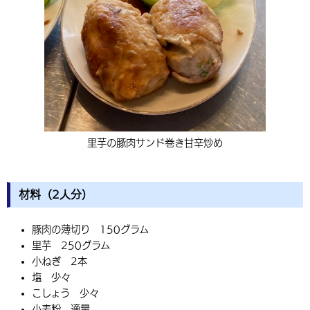
里芋の豚肉サンド巻き甘辛炒め
材料（2人分）
豚肉の薄切り 150グラム
里芋 250グラム
小ねぎ 2本
塩 少々
こしょう 少々
小麦粉 適量