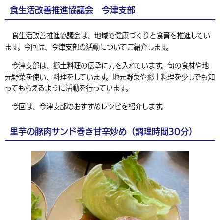
食生活改善推進協議会 今津支部
環境・衛生
生涯学習・スポーツ・人権
都市整備
手当・助成
健康・医療
観光なび
スポットを探す
市政情報
中国語（繁体字）
韓国語（한국어）
選挙
外国人の方向け情報
相談・支援・情報
計画・施策
遊ぶ・体験する
グルメ・食べる
食生活改善推進協議会は、地域で健康づくりと食育を推進してい
中津市について
市役所の紹介
組織案内
ます。今回は、今津支部の活動についてご紹介します。
買う・おみやげ
四季のイベント・祭り
地方創生・地域活性化
広報・広聴
今津支部は、郷土料理の伝承に力を入れています。旬の食材や地
移住・定住
元野菜を使い、料理をしています。地元野菜や郷土料理を少しでも知
行政・計画
ってもらえるように活動を行っています。
今回は、今津支部のおすすめレシピを紹介します。
里芋の豚肉サンド巻き甘辛炒め（調理時間30分）