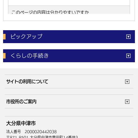
ピックアップ
電子申請
窓口の
混雑状況
くらしの手続き
体育施設
予約状況
ご意見・ご要望
妊娠・出産
子育て・教育
市役所で働く
公共交通時刻表
サイトの利用について
成人・仕事
結婚・離婚
ごみカレンダー
施設マップ
住まい・引越
ごみ・環境
このサイトについて
個人情報の取扱い
市役所のご案内
健康・医療
障がい・福祉
ウェブアクセシビリティ
リンク・著作権
庁舎地図
組織案内
サイトマップ
大分県中津市
高齢・介護
死亡・相続
中津市へのアクセス
法人番号 2000020442038
〒871-8501 大分県中津市豊田町14番地3