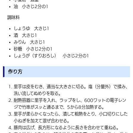
油 小さじ2分の1
調味料
しょうゆ 大さじ1
酒 大さじ1
みりん 大さじ1
砂糖 小さじ2分の1
しょうが（すりおろし） 小さじ2分の1
作り方
里芋は皮をむき、適当な大きさに切る。塩（分量外）で揉み、
洗い流してぬめりを取る。
耐熱容器に里芋を入れ、ラップをし、600ワットの電子レン
ジで竹串がスッと通るまで、5から8分加熱する。
里芋が柔らかくなったら、潰して粗熱をとり、小口切りにした
小ねぎを加えて混ぜ合わせる。
豚肉は広げ、長方形になるように長さを合わせて重ねる。