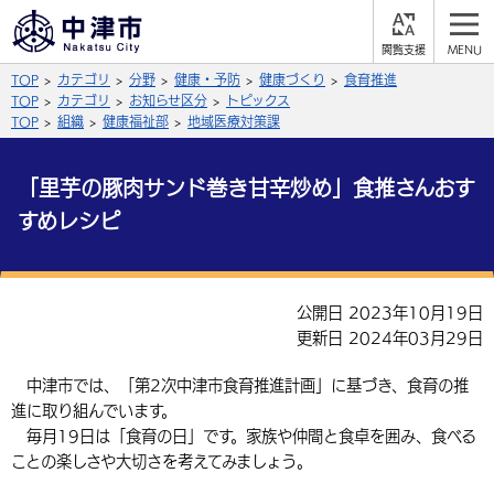
閲
M
覧
E
サイト内検索
文字の大きさ
TOP
カテゴリ
分野
健康・予防
健康づくり
食育推進
支
N
援
U
TOP
カテゴリ
お知らせ区分
トピックス
拡大
標準
縮小
TOP
組織
健康福祉部
地域医療対策課
背景色
公式SNS
「里芋の豚肉サンド巻き甘辛炒め」食推さんおす
黒
青
白
すめレシピ
Facebook
X (Twitter)
YouTube
やさしい日本語
総合メニュー
公開日 2023年10月19日
ふりがなをつける
くらしの情報
更新日 2024年03月29日
届出・登録・証明
保険・年金
事業者の方へ
中津市では、「第2次中津市食育推進計画」に基づき、食育の推
よみあげる
進に取り組んでいます。
福祉・介護
健康・予防
入札・契約
産業・雇用
子育て・教育
毎月19日は「食育の日」です。家族や仲間と食卓を囲み、食べる
言語を選択
ことの楽しさや大切さを考えてみましょう。
税金
住宅・インフラ
農林水産業
税金
施設情報
子どもを預ける
観光・移住
英語（English）
中国語（簡体字）