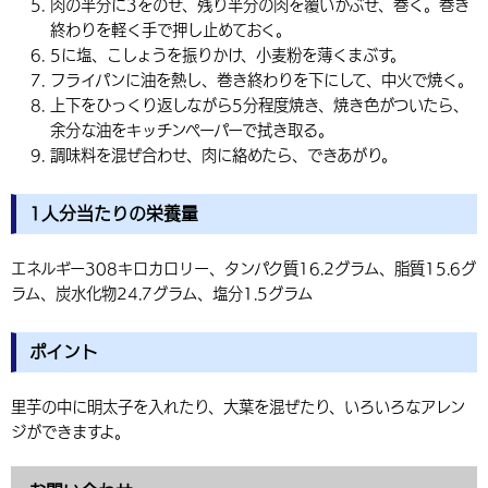
肉の半分に3をのせ、残り半分の肉を覆いかぶせ、巻く。巻き
終わりを軽く手で押し止めておく。
5に塩、こしょうを振りかけ、小麦粉を薄くまぶす。
フライパンに油を熱し、巻き終わりを下にして、中火で焼く。
上下をひっくり返しながら5分程度焼き、焼き色がついたら、
余分な油をキッチンペーパーで拭き取る。
調味料を混ぜ合わせ、肉に絡めたら、できあがり。
1人分当たりの栄養量
エネルギー308キロカロリー、タンパク質16.2グラム、脂質15.6グ
ラム、炭水化物24.7グラム、塩分1.5グラム
ポイント
里芋の中に明太子を入れたり、大葉を混ぜたり、いろいろなアレン
ジができますよ。