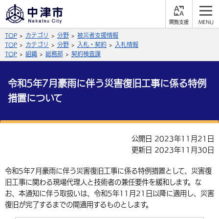
閲
M
覧
E
サイト内検索
文字の大きさ
TOP
カテゴリ
分野
被災者支援情報
支
N
援
U
TOP
カテゴリ
分野
入札・契約
入札情報
拡大
標準
縮小
TOP
組織
総務部
契約検査課
背景色
公式SNS
令和5年7月豪雨に伴う災害復旧工事に係る特例
黒
青
白
措置について
Facebook
X (Twitter)
YouTube
やさしい日本語
総合メニュー
公開日 2023年11月21日
ふりがなをつける
くらしの情報
更新日 2023年11月30日
届出・登録・証明
保険・年金
事業者の方へ
令和5年7月豪雨に伴う災害復旧工事に係る特例措置として、災害復
よみあげる
旧工事に関わる現場代理人と技術者の兼任要件を緩和します。な
福祉・介護
健康・予防
入札・契約
産業・雇用
子育て・教育
お、本通知に伴う取扱いは、令和5年11月21日以降に適用し、災害
言語を選択
復旧が完了するまでの間適用するものとします。
税金
住宅・インフラ
農林水産業
税金
施設情報
子どもを預ける
観光・移住
英語（English）
中国語（簡体字）