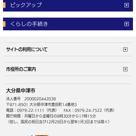
ピックアップ
電子申請
窓口の
混雑状況
くらしの手続き
体育施設
予約状況
ご意見・ご要望
妊娠・出産
子育て・教育
市役所で働く
公共交通時刻表
サイトの利用について
成人・仕事
結婚・離婚
ごみカレンダー
施設マップ
住まい・引越
ごみ・環境
このサイトについて
個人情報の取扱い
市役所のご案内
健康・医療
障がい・福祉
ウェブアクセシビリティ
リンク・著作権
庁舎地図
組織案内
サイトマップ
大分県中津市
高齢・介護
死亡・相続
中津市へのアクセス
法人番号 2000020442038
〒871-8501 大分県中津市豊田町14番地3
電話：0979-22-1111（代表）
FAX：0979-24-7522（代表）
開庁時間：月曜日から金曜日の8時30分から17時15分
（但し、国民の祝日及び12月29日から翌年1月3日までは除く）