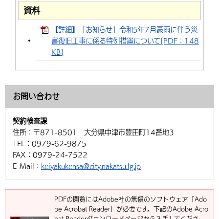
資料
環境・衛生
生涯学習・スポーツ・人権
都市整備
手当・助成
健康・医療
観光なび
スポットを探す
市政情報
中国語（繁体字）
韓国語（한국어）
【詳細】「お知らせ」令和5年7月豪雨に伴う災
選挙
外国人の方向け情報
相談・支援・情報
計画・施策
遊ぶ・体験する
グルメ・食べる
中津市について
市役所の紹介
害復旧工事に係る特例措置について[PDF：148
組織案内
KB]
買う・おみやげ
四季のイベント・祭り
地方創生・地域活性化
広報・広聴
移住・定住
行政・計画
お問い合わせ
契約検査課
住所：
〒871-8501 大分県中津市豊田町14番地3
TEL：
0979-62-9875
FAX：
0979-24-7522
E-Mail：
keiyakukensa@city.nakatsu.lg.jp
PDFの閲覧にはAdobe社の無償のソフトウェア「Ado
be Acrobat Reader」が必要です。下記のAdobe Acro
bat Readerダウンロードページから入手してくださ