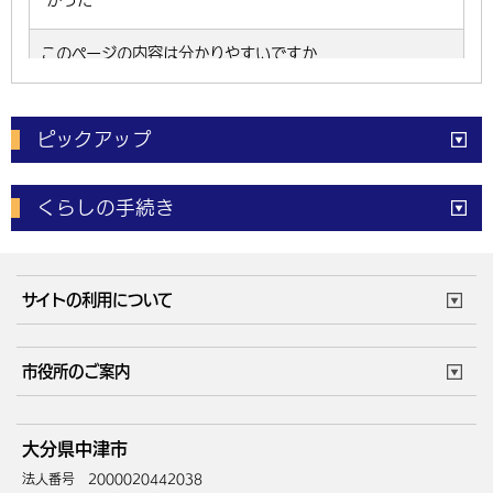
ピックアップ
電子申請
窓口の
混雑状況
くらしの手続き
体育施設
予約状況
ご意見・ご要望
妊娠・出産
子育て・教育
市役所で働く
公共交通時刻表
サイトの利用について
成人・仕事
結婚・離婚
ごみカレンダー
施設マップ
住まい・引越
ごみ・環境
このサイトについて
個人情報の取扱い
市役所のご案内
健康・医療
障がい・福祉
ウェブアクセシビリティ
リンク・著作権
庁舎地図
組織案内
サイトマップ
大分県中津市
高齢・介護
死亡・相続
中津市へのアクセス
法人番号 2000020442038