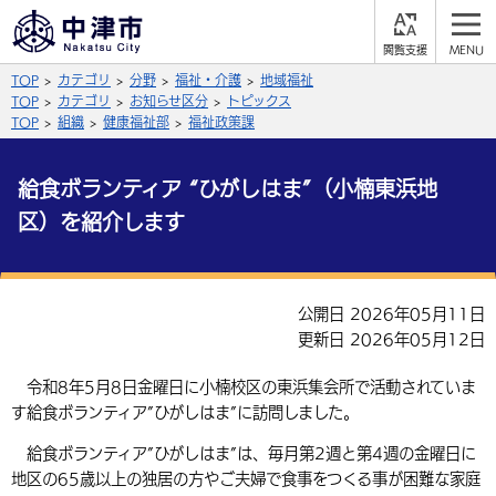
閲
M
覧
E
サイト内検索
文字の大きさ
TOP
カテゴリ
分野
福祉・介護
地域福祉
支
N
援
U
TOP
カテゴリ
お知らせ区分
トピックス
拡大
標準
縮小
TOP
組織
健康福祉部
福祉政策課
背景色
公式SNS
給食ボランティア “ひがしはま”（小楠東浜地
黒
青
白
区）を紹介します
Facebook
X (Twitter)
YouTube
やさしい日本語
総合メニュー
公開日 2026年05月11日
ふりがなをつける
くらしの情報
更新日 2026年05月12日
届出・登録・証明
保険・年金
事業者の方へ
令和8年5月8日金曜日に小楠校区の東浜集会所で活動されていま
よみあげる
す給食ボランティア”ひがしはま”に訪問しました。
福祉・介護
健康・予防
入札・契約
産業・雇用
子育て・教育
言語を選択
給食ボランティア”ひがしはま”は、毎月第2週と第4週の金曜日に
税金
住宅・インフラ
農林水産業
税金
地区の65歳以上の独居の方やご夫婦で食事をつくる事が困難な家庭
施設情報
子どもを預ける
観光・移住
英語（English）
中国語（簡体字）