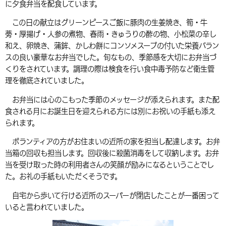
に夕食弁当を配食しています。
環境・衛生
生涯学習・スポーツ・人権
都市整備
手当・助成
健康・医療
観光なび
スポットを探す
市政情報
中国語（繁体字）
韓国語（한국어）
この日の献立はグリーンピースご飯に豚肉の生姜焼き、筍・牛
選挙
外国人の方向け情報
蒡・厚揚げ・人参の煮物、春雨・きゅうりの酢の物、小松菜の辛し
相談・支援・情報
計画・施策
遊ぶ・体験する
グルメ・食べる
中津市について
市役所の紹介
和え、卵焼き、蒲鉾、かしわ餅にコンソメスープの付いた栄養バラン
組織案内
買う・おみやげ
四季のイベント・祭り
スの良い豪華なお弁当でした。旬なもの、季節感を大切にお弁当づ
地方創生・地域活性化
広報・広聴
くりをされています。調理の際は検食を行い食中毒予防など衛生管
移住・定住
行政・計画
理を徹底されていました。
お弁当には心のこもった季節のメッセージが添えられます。また配
食される月にお誕生日を迎えられる方には別にお祝いの手紙も添え
られます。
ボランティアの方がお住まいの近所の家を担当し配達します。お弁
当箱の回収も担当します。回収後に殺菌消毒をして収納します。お弁
当を受け取った時の利用者さんの笑顔が励みになるということでし
た。お礼の手紙もいただくそうです。
自宅から歩いて行ける近所のスーパーが閉店したことが一番困って
いると言われていました。