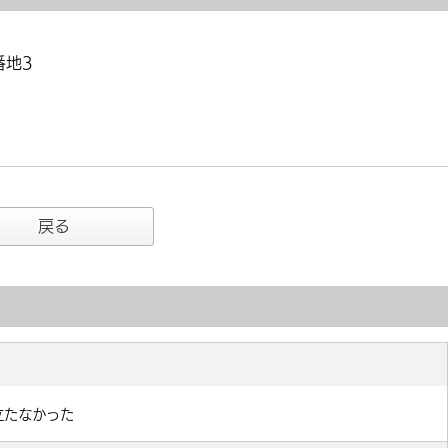
番地3
戻る