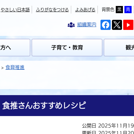
背景色
黒
青
やさしい日本語
ふりがなをつける
よみあげる
組織案内
の方へ
子育て・教育
観
食育推進
」食推さんおすすめレシピ
公開日 2025年11月1
更新日 2025年11月2