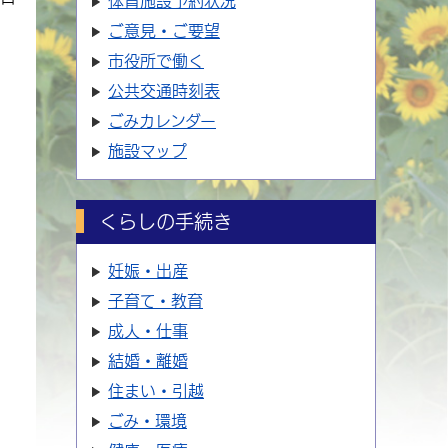
体育施設
予約状況
ご意見・ご要望
市役所で働く
公共交通時刻表
ごみカレンダー
施設マップ
くらしの手続き
妊娠・出産
子育て・教育
成人・仕事
結婚・離婚
住まい・引越
ごみ・環境