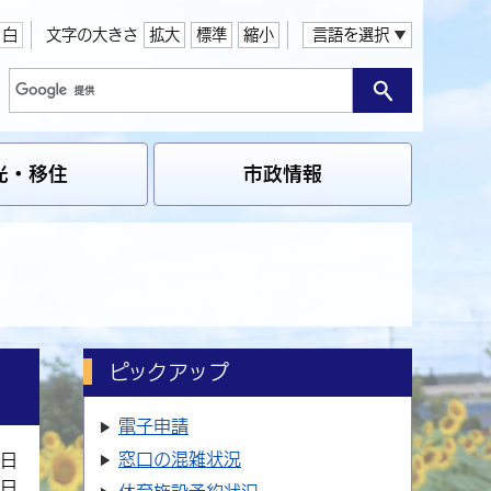
白
文字の大きさ
拡大
標準
縮小
言語を選択
光・移住
市政情報
ピックアップ
電子申請
窓口の
混雑状況
9日
0日