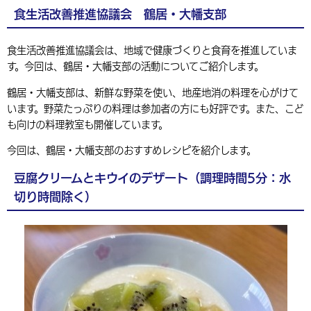
食生活改善推進協議会 鶴居・大幡支部
環境・衛生
生涯学習・スポーツ・人権
都市整備
手当・助成
健康・医療
観光なび
スポットを探す
市政情報
中国語（繁体字）
韓国語（한국어）
選挙
外国人の方向け情報
相談・支援・情報
計画・施策
遊ぶ・体験する
グルメ・食べる
食生活改善推進協議会は、地域で健康づくりと食育を推進していま
中津市について
市役所の紹介
組織案内
す。今回は、鶴居・大幡支部の活動についてご紹介します。
買う・おみやげ
四季のイベント・祭り
地方創生・地域活性化
広報・広聴
鶴居・大幡支部は、新鮮な野菜を使い、地産地消の料理を心がけて
移住・定住
います。野菜たっぷりの料理は参加者の方にも好評です。また、こど
行政・計画
も向けの料理教室も開催しています。
今回は、鶴居・大幡支部のおすすめレシピを紹介します。
豆腐クリームとキウイのデザート（調理時間5分：水
切り時間除く）