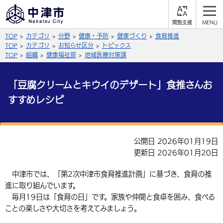
閲
M
覧
E
サイト内検索
文字の大きさ
TOP
カテゴリ
分野
健康・予防
健康づくり
食育推進
支
N
援
U
TOP
カテゴリ
お知らせ区分
トピックス
拡大
標準
縮小
TOP
組織
健康福祉部
地域医療対策課
背景色
公式SNS
「豆腐クリームとキウイのデザート」食推さんお
黒
青
白
すすめレシピ
Facebook
X (Twitter)
YouTube
やさしい日本語
総合メニュー
公開日 2026年01月19日
ふりがなをつける
くらしの情報
更新日 2026年01月20日
届出・登録・証明
保険・年金
事業者の方へ
中津市では、「第2次中津市食育推進計画」に基づき、食育の推
よみあげる
進に取り組んでいます。
福祉・介護
健康・予防
入札・契約
産業・雇用
子育て・教育
毎月19日は「食育の日」です。家族や仲間と食卓を囲み、食べる
言語を選択
ことの楽しさや大切さを考えてみましょう。
税金
住宅・インフラ
農林水産業
税金
施設情報
子どもを預ける
観光・移住
英語（English）
中国語（簡体字）