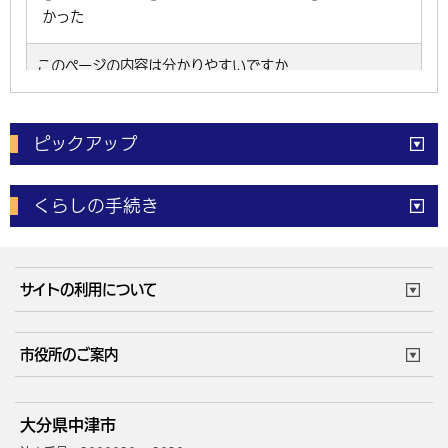
ピックアップ
電子申請
窓口の
混雑状況
くらしの手続き
体育施設
予約状況
ご意見・ご要望
妊娠・出産
子育て・教育
市役所で働く
公共交通時刻表
サイトの利用について
成人・仕事
結婚・離婚
ごみカレンダー
施設マップ
住まい・引越
ごみ・環境
このサイトについて
個人情報の取扱い
市役所のご案内
健康・医療
障がい・福祉
ウェブアクセシビリティ
リンク・著作権
庁舎地図
組織案内
サイトマップ
大分県中津市
高齢・介護
死亡・相続
中津市へのアクセス