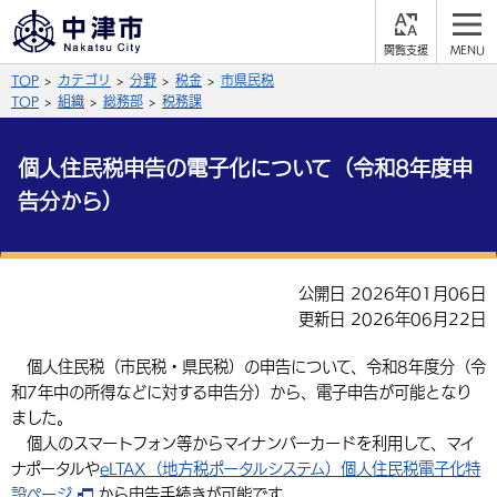
閲
M
覧
E
サイト内検索
文字の大きさ
TOP
カテゴリ
分野
税金
市県民税
支
N
援
U
TOP
組織
総務部
税務課
拡大
標準
縮小
個人住民税申告の電子化について（令和8年度申
背景色
公式SNS
告分から）
黒
青
白
Facebook
X (Twitter)
YouTube
やさしい日本語
総合メニュー
公開日 2026年01月06日
更新日 2026年06月22日
ふりがなをつける
くらしの情報
個人住民税（市民税・県民税）の申告について、令和8年度分（令
届出・登録・証明
保険・年金
事業者の方へ
和7年中の所得などに対する申告分）から、電子申告が可能となり
よみあげる
ました。
福祉・介護
健康・予防
入札・契約
産業・雇用
子育て・教育
個人のスマートフォン等からマイナンバーカードを利用して、マイ
言語を選択
ナポータルや
eLTAX（地方税ポータルシステム）個人住民税電子化特
税金
住宅・インフラ
農林水産業
税金
施設情報
子どもを預ける
観光・移住
英語（English）
中国語（簡体字）
設ページ
から申告手続きが可能です。