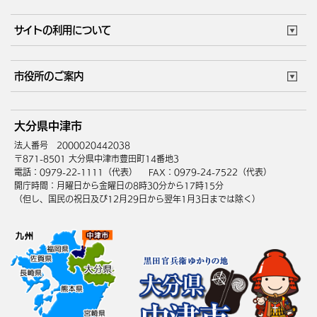
妊娠・出産
子育て・教育
市役所で働く
公共交通時刻表
サイトの利用について
成人・仕事
結婚・離婚
ごみカレンダー
施設マップ
住まい・引越
ごみ・環境
このサイトについて
個人情報の取扱い
市役所のご案内
健康・医療
障がい・福祉
ウェブアクセシビリティ
リンク・著作権
庁舎地図
組織案内
サイトマップ
大分県中津市
高齢・介護
死亡・相続
中津市へのアクセス
法人番号 2000020442038
〒871-8501 大分県中津市豊田町14番地3
電話：0979-22-1111（代表）
FAX：0979-24-7522（代表）
開庁時間：月曜日から金曜日の8時30分から17時15分
（但し、国民の祝日及び12月29日から翌年1月3日までは除く）