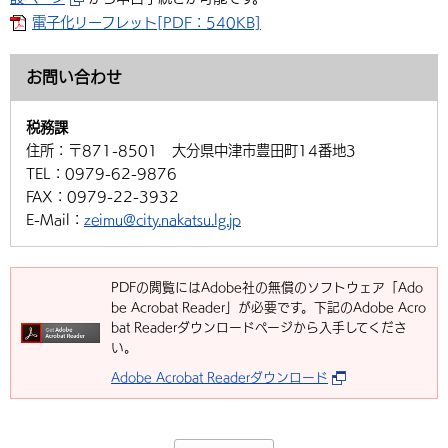
電子化リーフレット[PDF：540KB]
環境・衛生
生涯学習・スポーツ・人権
都市整備
手当・助成
健康・医療
観光なび
スポットを探す
市政情報
中国語（繁体字）
韓国語（한국어）
選挙
外国人の方向け情報
相談・支援・情報
計画・施策
遊ぶ・体験する
グルメ・食べる
中津市について
市役所の紹介
お問い合わせ
組織案内
買う・おみやげ
四季のイベント・祭り
地方創生・地域活性化
広報・広聴
税務課
住所：
〒871-8501 大分県中津市豊田町14番地3
移住・定住
行政・計画
TEL：
0979-62-9876
FAX：
0979-22-3932
E-Mail：
zeimu@city.nakatsu.lg.jp
PDFの閲覧にはAdobe社の無償のソフトウェア「Ado
be Acrobat Reader」が必要です。下記のAdobe Acro
bat Readerダウンロードページから入手してくださ
い。
Adobe Acrobat Readerダウンロード