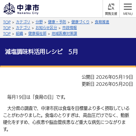
閲
M
覧
E
サイト内検索
文字の大きさ
TOP
カテゴリ
分野
健康・予防
健康づくり
食育推進
支
N
援
U
TOP
カテゴリ
お知らせ区分
市政情報
拡大
標準
縮小
TOP
組織
健康福祉部
地域医療対策課
背景色
公式SNS
減塩調味料活用レシピ 5月
黒
青
白
Facebook
X (Twitter)
YouTube
やさしい日本語
公開日 2026年05月19日
総合メニュー
更新日 2026年05月20日
ふりがなをつける
くらしの情報
毎月19日は「食育の日」です。
届出・登録・証明
保険・年金
事業者の方へ
よみあげる
大分県の調査で、中津市民は食塩を目標量より多く摂取している
ことがわかりました。食塩のとりすぎは、高血圧だけでなく、動脈
福祉・介護
健康・予防
入札・契約
産業・雇用
子育て・教育
硬化をすすめ、心疾患や脳血管疾患など重大な病気につながりま
言語を選択
す。
税金
住宅・インフラ
農林水産業
税金
施設情報
子どもを預ける
観光・移住
英語（English）
中国語（簡体字）