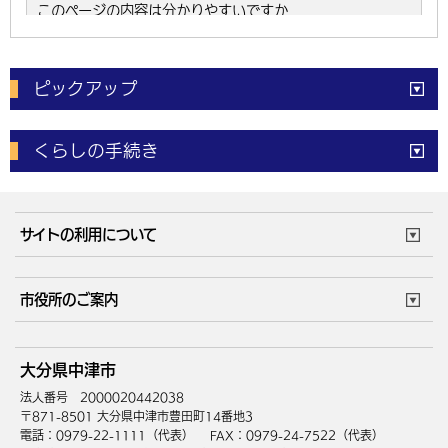
ピックアップ
電子申請
窓口の
混雑状況
くらしの手続き
体育施設
予約状況
ご意見・ご要望
妊娠・出産
子育て・教育
市役所で働く
公共交通時刻表
サイトの利用について
成人・仕事
結婚・離婚
ごみカレンダー
施設マップ
住まい・引越
ごみ・環境
このサイトについて
個人情報の取扱い
市役所のご案内
健康・医療
障がい・福祉
ウェブアクセシビリティ
リンク・著作権
庁舎地図
組織案内
サイトマップ
大分県中津市
高齢・介護
死亡・相続
中津市へのアクセス
法人番号 2000020442038
〒871-8501 大分県中津市豊田町14番地3
電話：0979-22-1111（代表）
FAX：0979-24-7522（代表）