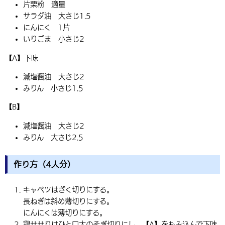
片栗粉 適量
サラダ油 大さじ1.5
にんにく 1片
いりごま 小さじ2
【A】下味
減塩醤油 大さじ2
みりん 小さじ1.5
【B】
減塩醤油 大さじ2
みりん 大さじ2.5
作り方（4人分）
キャベツはざく切りにする。
長ねぎは斜め薄切りにする。
にんにくは薄切りにする。
鶏せせりはひと口大のそぎ切りにし、【A】をもみ込んで下味