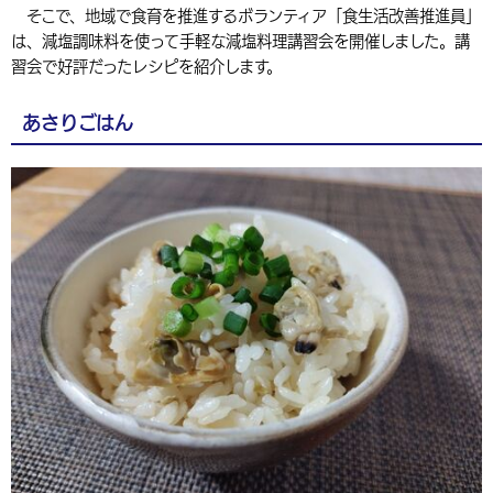
そこで、地域で食育を推進するボランティア「食生活改善推進員」
環境・衛生
生涯学習・スポーツ・人権
都市整備
手当・助成
健康・医療
観光なび
スポットを探す
市政情報
中国語（繁体字）
韓国語（한국어）
は、減塩調味料を使って手軽な減塩料理講習会を開催しました。講
習会で好評だったレシピを紹介します。
選挙
外国人の方向け情報
相談・支援・情報
計画・施策
遊ぶ・体験する
グルメ・食べる
中津市について
市役所の紹介
組織案内
あさりごはん
買う・おみやげ
四季のイベント・祭り
地方創生・地域活性化
広報・広聴
移住・定住
行政・計画