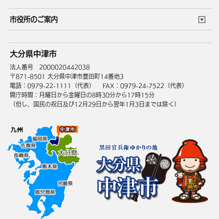
ごみカレンダー
施設マップ
住まい・引越
ごみ・環境
このサイトについて
個人情報の取扱い
市役所のご案内
健康・医療
障がい・福祉
ウェブアクセシビリティ
リンク・著作権
庁舎地図
組織案内
サイトマップ
大分県中津市
高齢・介護
死亡・相続
中津市へのアクセス
法人番号 2000020442038
〒871-8501 大分県中津市豊田町14番地3
電話：0979-22-1111（代表）
FAX：0979-24-7522（代表）
開庁時間：月曜日から金曜日の8時30分から17時15分
（但し、国民の祝日及び12月29日から翌年1月3日までは除く）