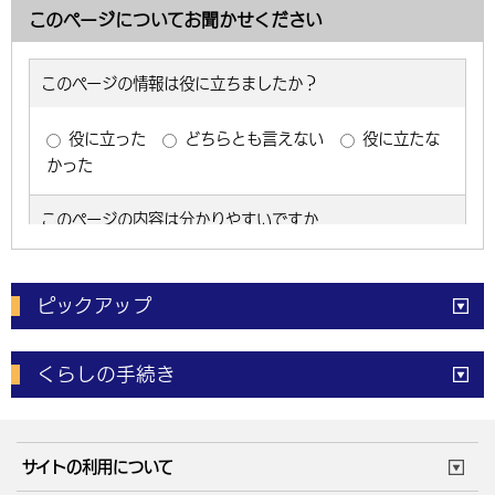
このページについてお聞かせください
ピックアップ
電子申請
窓口の
混雑状況
くらしの手続き
体育施設
予約状況
ご意見・ご要望
妊娠・出産
子育て・教育
市役所で働く
公共交通時刻表
サイトの利用について
成人・仕事
結婚・離婚