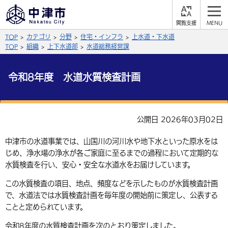
閲
M
覧
E
サイト内検索
文字の大きさ
TOP
カテゴリ
分野
住宅・インフラ
上水道・下水道
支
N
援
U
TOP
組織
上下水道部
水道総務経営課
拡大
標準
縮小
令和8年度 水道水質検査計画
背景色
公式SNS
黒
青
白
Facebook
X (Twitter)
YouTube
公開日 2026年03月02日
やさしい日本語
総合メニュー
中津市の水道事業では、山国川の河川水や地下水といった原水をは
ふりがなをつける
じめ、浄水場の浄水が各ご家庭に至るまでの過程において定期的な
くらしの情報
水質検査を行い、安心・安全な水道水をお届けしています。
届出・登録・証明
保険・年金
事業者の方へ
よみあげる
この水質検査の項目、地点、頻度などを示したものが水質検査計画
で、水道法では水質検査計画を毎年度の開始前に策定し、公表する
福祉・介護
健康・予防
入札・契約
産業・雇用
子育て・教育
言語を選択
ことと定められています。
税金
住宅・インフラ
農林水産業
税金
施設情報
子どもを預ける
観光・移住
英語（English）
中国語（簡体字）
令和8年度の水質検査計画を次のとおり策定しました。