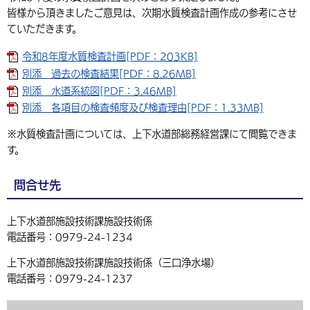
皆様から頂きましたご意見は、次期水質検査計画作成の参考にさせ
環境・衛生
生涯学習・スポーツ・人権
都市整備
手当・助成
健康・医療
観光なび
スポットを探す
市政情報
中国語（繁体字）
韓国語（한국어）
ていただきます。
選挙
外国人の方向け情報
相談・支援・情報
計画・施策
遊ぶ・体験する
グルメ・食べる
中津市について
市役所の紹介
令和8年度水質検査計画[PDF：203KB]
組織案内
別添 過去の検査結果[PDF：8.26MB]
買う・おみやげ
四季のイベント・祭り
地方創生・地域活性化
広報・広聴
別添 水道系統図[PDF：3.46MB]
移住・定住
別添 各項目の検査頻度及び検査理由[PDF：1.33MB]
行政・計画
※水質検査計画については、上下水道部総務経営課にて閲覧できま
す。
問合せ先
上下水道部施設技術課施設技術係
電話番号：0979-24-1234
上下水道部施設技術課施設技術係（三口浄水場）
電話番号：0979-24-1237