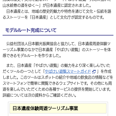
山水絵巻の道をゆく～」が日本遺産に認定されました。
環境・衛生
生涯学習・スポーツ・人権
都市整備
手当・助成
健康・医療
観光なび
スポットを探す
市政情報
中国語（繁体字）
韓国語（한국어）
日本遺産とは、地域の歴史的魅力や特色を通じて文化・伝統を語
選挙
外国人の方向け情報
るストーリーを「日本遺産」として文化庁が認定するものです。
相談・支援・情報
計画・施策
遊ぶ・体験する
グルメ・食べる
中津市について
市役所の紹介
組織案内
買う・おみやげ
四季のイベント・祭り
地方創生・地域活性化
広報・広聴
モデルルート完成について
移住・定住
行政・計画
公益社団法人日本観光振興協会と協力して、日本遺産周遊体験ツ
ーリズム事業のなかで日本遺産「やばけい遊覧」のストーリーを体
感できるモデルルートを作りました。
また、日本遺産「やばけい遊覧」の魅力をより深く楽しんでいた
だくツールの一つとして「
やばけい遊覧スマートガイド
」を作成
しました。このツールはスポットの紹介や地域の飲食店の情報などを
スマートフォンで簡単に閲覧できるウェブサイトです。その他にも周
遊を楽しんでいただくための各種サービスの提供を開始しています。
詳細については次の資料からご確認ください。
日本遺産体験周遊ツーリズム事業