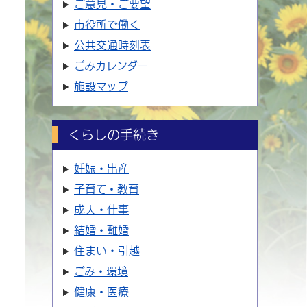
ご意見・ご要望
市役所で働く
公共交通時刻表
ごみカレンダー
施設マップ
くらしの手続き
妊娠・出産
子育て・教育
成人・仕事
結婚・離婚
住まい・引越
ごみ・環境
健康・医療