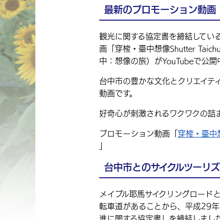
最新のプロモーション動画
観光に関する協定書を締結してい
画「穿梭・臺中想像Shutter Taichun
中：想像の旅）がYouTubeで公
台中市の豊かな文化とクリエイテ
動画です。
好奇心が刺激されるワクワクの詰
プロモーション動画「
穿梭・臺中想像Sh
」
台中市とのサイクルツーリ
メイプル耶馬サイクリングロード
転車道があることから、平成29年
進に関する協定書」を締結しまし