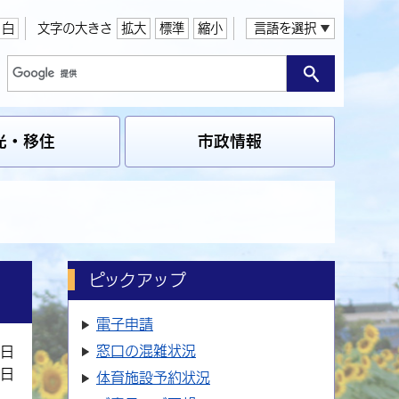
白
文字の大きさ
拡大
標準
縮小
言語を選択
光・移住
市政情報
ピックアップ
電子申請
窓口の
混雑状況
7日
8日
体育施設
予約状況