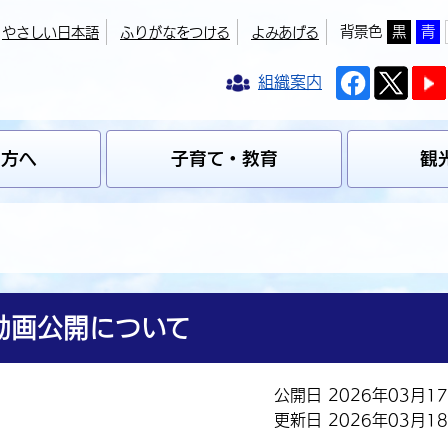
背景色
黒
青
やさしい日本語
ふりがなをつける
よみあげる
組織案内
の方へ
子育て・教育
観
動画公開について
公開日 2026年03月1
更新日 2026年03月1