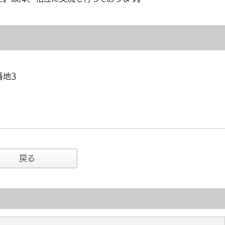
番地3
戻る