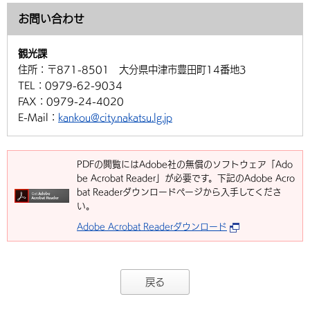
環境・衛生
生涯学習・スポーツ・人権
都市整備
お問い合わせ
手当・助成
健康・医療
観光なび
スポットを探す
市政情報
中国語（繁体字）
韓国語（한국어）
選挙
外国人の方向け情報
相談・支援・情報
計画・施策
遊ぶ・体験する
グルメ・食べる
中津市について
市役所の紹介
観光課
組織案内
住所：
〒871-8501 大分県中津市豊田町14番地3
買う・おみやげ
四季のイベント・祭り
地方創生・地域活性化
広報・広聴
TEL：
0979-62-9034
FAX：
0979-24-4020
移住・定住
行政・計画
E-Mail：
kankou@city.nakatsu.lg.jp
PDFの閲覧にはAdobe社の無償のソフトウェア「Ado
be Acrobat Reader」が必要です。下記のAdobe Acro
bat Readerダウンロードページから入手してくださ
い。
Adobe Acrobat Readerダウンロード
戻る