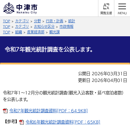
閲
M
覧
E
サイト内検索
文字の大きさ
TOP
カテゴリ
分野
行政・計画
統計
支
N
援
U
TOP
カテゴリ
お知らせ区分
市政情報
拡大
標準
縮小
TOP
組織
産業経済部
観光課
背景色
公式SNS
令和7年観光統計調査を公表します。
黒
青
白
Facebook
X (Twitter)
YouTube
やさしい日本語
公開日 2026年03月31日
総合メニュー
更新日 2026年04月01日
ふりがなをつける
くらしの情報
令和7年1～12月分の観光統計調査(観光入込客数・延べ宿泊者数)
を公表します。
届出・登録・証明
保険・年金
事業者の方へ
よみあげる
令和7年観光統計調査資料[PDF：64.9KB]
福祉・介護
健康・予防
入札・契約
産業・雇用
子育て・教育
言語を選択
【参考】
令和6年観光統計調査資料[PDF：65KB]
税金
住宅・インフラ
農林水産業
税金
施設情報
子どもを預ける
観光・移住
英語（English）
中国語（簡体字）