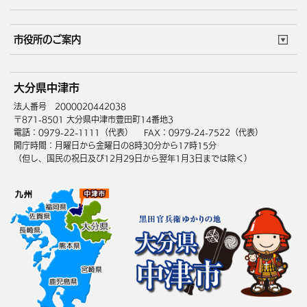
ごみカレンダー
施設マップ
住まい・引越
ごみ・環境
このサイトについて
個人情報の取扱い
市役所のご案内
健康・医療
障がい・福祉
ウェブアクセシビリティ
リンク・著作権
庁舎地図
組織案内
サイトマップ
大分県中津市
高齢・介護
死亡・相続
中津市へのアクセス
法人番号 2000020442038
〒871-8501 大分県中津市豊田町14番地3
電話：0979-22-1111（代表）
FAX：0979-24-7522（代表）
開庁時間：月曜日から金曜日の8時30分から17時15分
（但し、国民の祝日及び12月29日から翌年1月3日までは除く）