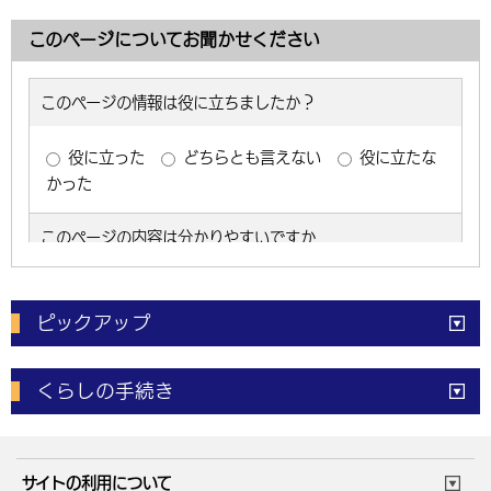
このページについてお聞かせください
ピックアップ
電子申請
窓口の
混雑状況
くらしの手続き
体育施設
予約状況
ご意見・ご要望
妊娠・出産
子育て・教育
市役所で働く
公共交通時刻表
サイトの利用について
成人・仕事
結婚・離婚