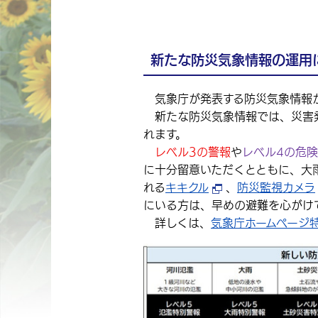
新たな防災気象情報の運用
気象庁が発表する防災気象情報
新たな防災気象情報では、災害発
れます。
レベル3の警報
や
レベル4の危
に十分留意いただくとともに、大
れる
キキクル
、
防災監視カメラ
にいる方は、早めの避難を心がけ
詳しくは、
気象庁ホームページ