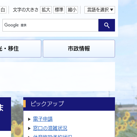
白
文字の大きさ
拡大
標準
縮小
言語を選択
光・移住
市政情報
ピックアップ
ま
電子申請
窓口の
混雑状況