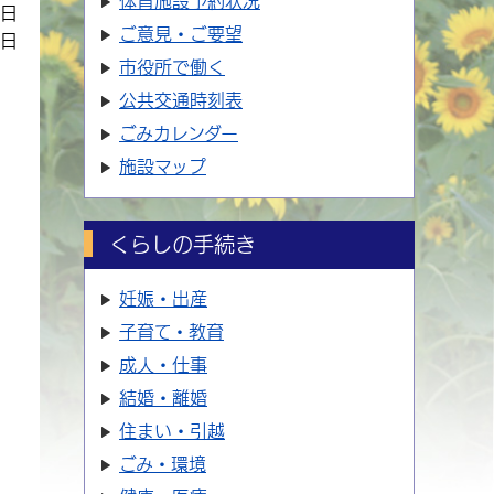
体育施設
予約状況
8日
ご意見・ご要望
9日
市役所で働く
公共交通時刻表
ごみカレンダー
施設マップ
くらしの手続き
妊娠・出産
子育て・教育
成人・仕事
結婚・離婚
住まい・引越
ごみ・環境