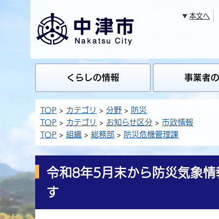
本文へ
くらしの情報
事業者
TOP
カテゴリ
分野
防災
TOP
カテゴリ
お知らせ区分
市政情報
TOP
組織
総務部
防災危機管理課
令和8年5月末から防災気象
す