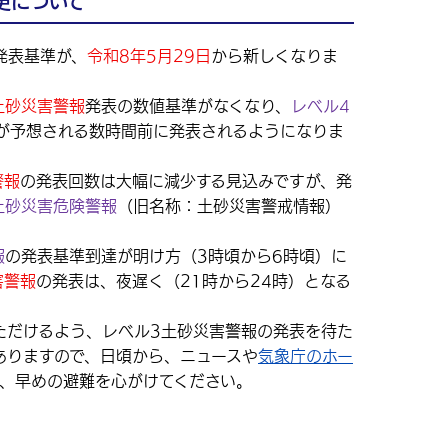
更について
発表基準が、
令和8年5月29日
から新しくなりま
土砂災害警報
発表の数値基準がなくなり、
レベル4
が予想される数時間前に発表されるようになりま
警報
の発表回数は大幅に減少する見込みですが、発
土砂災害危険警報
（旧名称：土砂災害警戒情報）
。
報
の発表基準到達が明け方（3時頃から6時頃）に
害警報
の発表は、夜遅く（21時から24時）となる
だけるよう、レベル3土砂災害警報の発表を待た
ありますので、日頃から、ニュースや
気象庁のホー
、早めの避難を心がけてください。