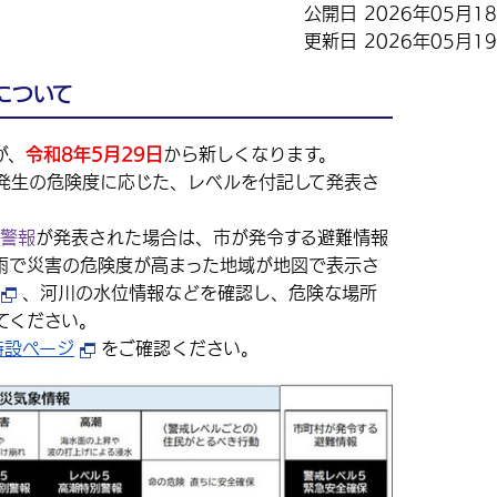
公開日 2026年05月1
更新日 2026年05月1
について
が、
令和8年5月29日
から新しくなります。
生の危険度に応じた、レベルを付記して発表さ
険警報
が発表された場合は、市が発令する避難情報
雨で災害の危険度が高まった地域が地図で表示さ
、河川の水位情報などを確認し、危険な場所
てください。
特設ページ
をご確認ください。