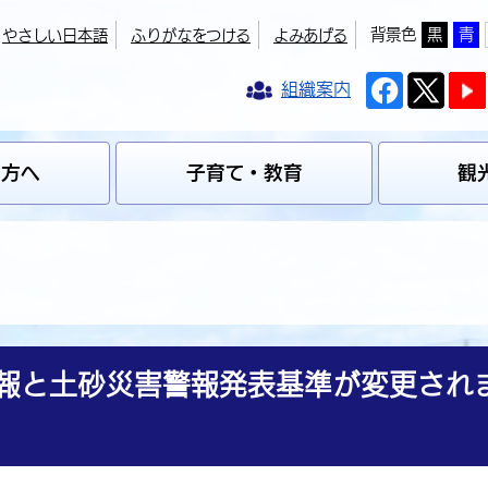
背景色
黒
青
やさしい日本語
ふりがなをつける
よみあげる
組織案内
の方へ
子育て・教育
観
情報と土砂災害警報発表基準が変更され