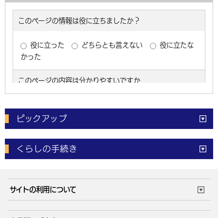
ピックアップ
電子申請
窓口の
混雑状況
くらしの手続き
体育施設
予約状況
ご意見・ご要望
妊娠・出産
子育て・教育
市役所で働く
公共交通時刻表
サイトの利用について
成人・仕事
結婚・離婚
ごみカレンダー
施設マップ
住まい・引越
ごみ・環境
このサイトについて
個人情報の取扱い