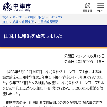
閲
M
覧
E
サイト内検索
文字の大きさ
TOP
カテゴリ
お知らせ区分
トピックス
支
N
援
U
TOP
組織
山国支所
山国地域振興課
拡大
標準
縮小
山国川に稚鮎を放流しました
背景色
公式SNS
黒
青
白
Facebook
X (Twitter)
YouTube
公開日 2026年05月15日
やさしい日本語
更新日 2026年05月18日
総合メニュー
ふりがなをつける
令和8年5月12日火曜日、株式会社グリーンコープ主催による稚
くらしの情報
鮎の放流を三郷小学校の3年生と下郷小学校の4・5年生で行いまし
届出・登録・証明
保険・年金
た。今年で2回目となる稚鮎の放流は、株式会社グリーンコープミル
事業者の方へ
よみあげる
クびん牛乳工場近くの山国川河川敷で行われ、3,000匹の稚鮎を放
福祉・介護
健康・予防
入札・契約
産業・雇用
子育て・教育
流しました。
言語を選択
税金
住宅・インフラ
稚鮎放流の後、山国川漁業協同組合の方々が焼いた鮎の串焼きを
農林水産業
税金
施設情報
子どもを預ける
観光・移住
英語（English）
中国語（簡体字）