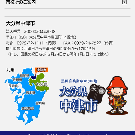
市役所のご案内
健康・医療
障がい・福祉
ウェブアクセシビリティ
リンク・著作権
庁舎地図
組織案内
サイトマップ
大分県中津市
高齢・介護
死亡・相続
中津市へのアクセス
法人番号 2000020442038
〒871-8501 大分県中津市豊田町14番地3
電話：0979-22-1111（代表）
FAX：0979-24-7522（代表）
開庁時間：月曜日から金曜日の8時30分から17時15分
（但し、国民の祝日及び12月29日から翌年1月3日までは除く）