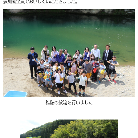
参加者全員でおいしくいただきました。
環境・衛生
生涯学習・スポーツ・人権
都市整備
手当・助成
健康・医療
観光なび
スポットを探す
市政情報
中国語（繁体字）
韓国語（한국어）
選挙
外国人の方向け情報
相談・支援・情報
計画・施策
遊ぶ・体験する
グルメ・食べる
中津市について
市役所の紹介
組織案内
買う・おみやげ
四季のイベント・祭り
地方創生・地域活性化
広報・広聴
移住・定住
行政・計画
稚鮎の放流を行いました