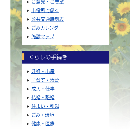
ご意見・ご要望
市役所で働く
公共交通時刻表
ごみカレンダー
施設マップ
くらしの手続き
妊娠・出産
子育て・教育
成人・仕事
結婚・離婚
住まい・引越
ごみ・環境
健康・医療