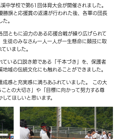
馬溪中学校で第61回体育大会が開催されました。
優勝旗と応援賞の返還が行われた後、各軍の団長
した。
団ともに迫力のある応援合戦が繰り広げられて
、生徒のみなさん一人一人が一生懸命に競技に取
れていました。
ている口説き節である「千本づき」を、保護者
溪地域の伝統文化にも触れることができました。
成感と充実感に満ちあふれていました。 この大
ることの大切さ」や「目標に向かって努力する尊
かしてほしいと思います。