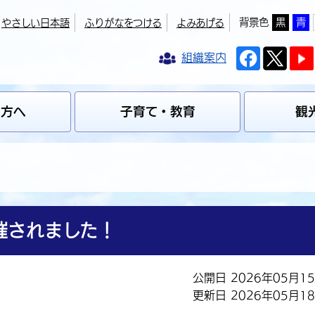
背景色
黒
青
やさしい日本語
ふりがなをつける
よみあげる
組織案内
の方へ
子育て・教育
観
催されました！
公開日 2026年05月1
更新日 2026年05月1