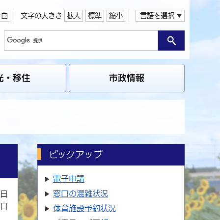
白
文字の大きさ
拡大
標準
縮小
言語を選択
光・移住
市政情報
ピックアップ
電子申請
窓口の
混雑状況
5日
8日
体育施設
予約状況