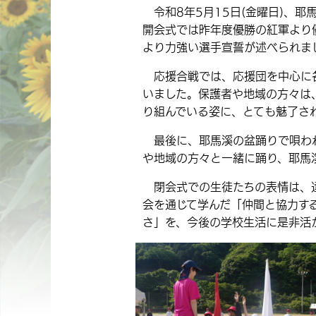
令和8年5月15日(金曜日)、耶
開会式では昨年度優勝の紅軍より
より力強い選手宣誓が述べられま
応援合戦では、応援団を中心に各
いました。保護者や地域の方々は
り組んでいる姿に、とても魅了さ
最後に、耶馬溪の盆踊りで唄われ
や地域の方々と一緒に踊り、耶馬
閉会式での生徒たちの表情は、達
会を通じて学んだ「仲間と協力す
さ」を、今後の学校生活に是非活