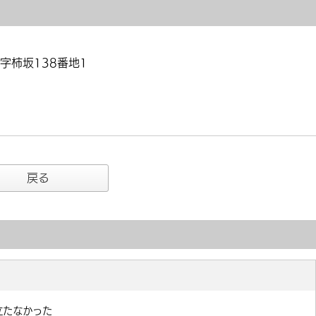
字柿坂138番地1
戻る