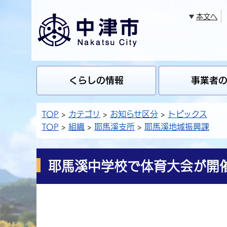
本文へ
くらしの情報
事業者
TOP
カテゴリ
お知らせ区分
トピックス
TOP
組織
耶馬溪支所
耶馬溪地域振興課
耶馬溪中学校で体育大会が開