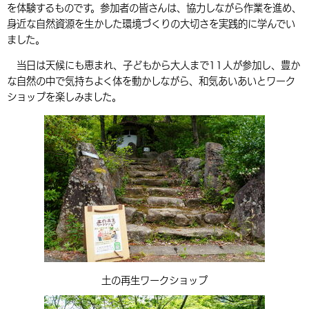
を体験するものです。参加者の皆さんは、協力しながら作業を進め、
環境・衛生
生涯学習・スポーツ・人権
都市整備
手当・助成
健康・医療
観光なび
スポットを探す
市政情報
身近な自然資源を生かした環境づくりの大切さを実践的に学んでい
中国語（繁体字）
韓国語（한국어）
ました。
選挙
外国人の方向け情報
相談・支援・情報
計画・施策
遊ぶ・体験する
グルメ・食べる
中津市について
市役所の紹介
当日は天候にも恵まれ、子どもから大人まで11人が参加し、豊か
組織案内
買う・おみやげ
四季のイベント・祭り
地方創生・地域活性化
広報・広聴
な自然の中で気持ちよく体を動かしながら、和気あいあいとワーク
ショップを楽しみました。
移住・定住
行政・計画
土の再生ワークショップ