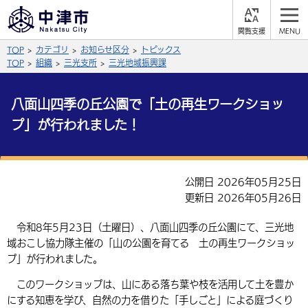
閲
M
覧
E
サイト内検索
文字の大きさ
TOP
カテゴリ
お知らせ区分
トピックス
支
N
援
U
TOP
組織
三光支所
三光地域振興課
拡大
標準
縮小
八面山四季の丘公園で「土の再生ワークショッ
背景色
公式SNS
プ」が行われました！
黒
青
白
Facebook
X (Twitter)
YouTube
やさしい日本語
総合メニュー
公開日 2026年05月25日
更新日 2026年05月26日
ふりがなをつける
くらしの情報
令和8年5月23日（土曜日）、八面山四季の丘公園にて、三光地
届出・登録・証明
保険・年金
事業者の方へ
域おこし協力隊主催の「山の公園を育てる 土の再生ワークショッ
よみあげる
プ」が行われました。
福祉・介護
健康・予防
入札・契約
産業・雇用
子育て・教育
言語を選択
このワークショップは、山にある落ち葉や枝を活用して土を豊か
税金
住宅・インフラ
農林水産業
税金
施設情報
子どもを預ける
観光・移住
にする知恵を学び、自然の力を借りた「手しごと」による庭づくり
英語（English）
中国語（簡体字）