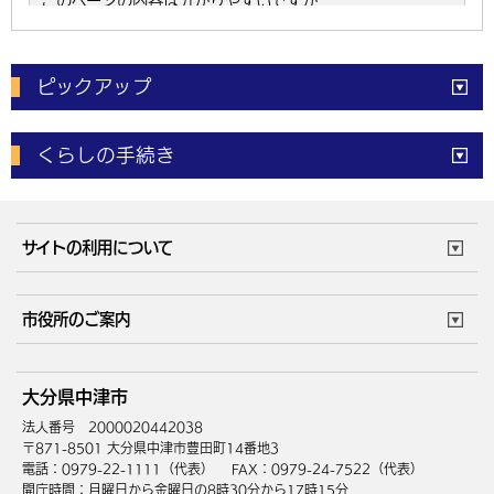
ピックアップ
電子申請
窓口の
混雑状況
くらしの手続き
体育施設
予約状況
ご意見・ご要望
妊娠・出産
子育て・教育
市役所で働く
公共交通時刻表
サイトの利用について
成人・仕事
結婚・離婚
ごみカレンダー
施設マップ
住まい・引越
ごみ・環境
このサイトについて
個人情報の取扱い
市役所のご案内
健康・医療
障がい・福祉
ウェブアクセシビリティ
リンク・著作権
庁舎地図
組織案内
サイトマップ
大分県中津市
高齢・介護
死亡・相続
中津市へのアクセス
法人番号 2000020442038
〒871-8501 大分県中津市豊田町14番地3
電話：0979-22-1111（代表）
FAX：0979-24-7522（代表）
開庁時間：月曜日から金曜日の8時30分から17時15分