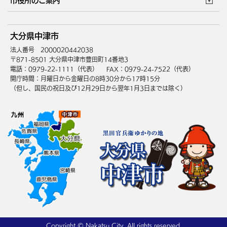
市役所のご案内
健康・医療
障がい・福祉
ウェブアクセシビリティ
リンク・著作権
庁舎地図
組織案内
サイトマップ
大分県中津市
高齢・介護
死亡・相続
中津市へのアクセス
法人番号 2000020442038
〒871-8501 大分県中津市豊田町14番地3
電話：0979-22-1111（代表）
FAX：0979-24-7522（代表）
開庁時間：月曜日から金曜日の8時30分から17時15分
（但し、国民の祝日及び12月29日から翌年1月3日までは除く）
Copyright © Nakatsu City, All rights reserved.