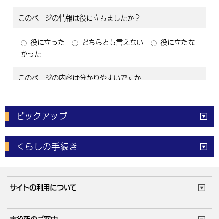
ピックアップ
電子申請
窓口の
混雑状況
くらしの手続き
体育施設
予約状況
ご意見・ご要望
妊娠・出産
子育て・教育
市役所で働く
公共交通時刻表
サイトの利用について
成人・仕事
結婚・離婚
ごみカレンダー
施設マップ
住まい・引越
ごみ・環境
このサイトについて
個人情報の取扱い