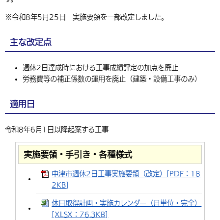
環境・衛生
生涯学習・スポーツ・人権
都市整備
手当・助成
健康・医療
観光なび
スポットを探す
市政情報
※令和8年5月25日 実施要領を一部改定しました。
中国語（繁体字）
韓国語（한국어）
選挙
外国人の方向け情報
相談・支援・情報
計画・施策
遊ぶ・体験する
グルメ・食べる
中津市について
市役所の紹介
主な改定点
組織案内
買う・おみやげ
四季のイベント・祭り
地方創生・地域活性化
広報・広聴
週休2日達成時における工事成績評定の加点を廃止
移住・定住
行政・計画
労務費等の補正係数の運用を廃止（建築・設備工事のみ）
適用日
令和8年6月1日以降起案する工事
実施要領・手引き・各種様式
中津市週休2日工事実施要領（改定）[PDF：18
2KB]
休日取得計画・実施カレンダー（月単位・完全）
[XLSX：76.3KB]