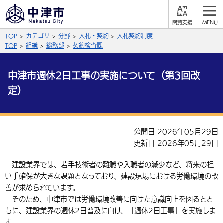
閲
M
覧
E
サイト内検索
文字の大きさ
TOP
カテゴリ
分野
入札・契約
入札契約制度
支
N
援
U
TOP
組織
総務部
契約検査課
拡大
標準
縮小
中津市週休2日工事の実施について（第3回改
背景色
公式SNS
定）
黒
青
白
Facebook
X (Twitter)
YouTube
やさしい日本語
総合メニュー
公開日 2026年05月29日
更新日 2026年05月29日
ふりがなをつける
くらしの情報
建設業界では、若手技術者の離職や入職者の減少など、将来の担
届出・登録・証明
保険・年金
事業者の方へ
い手確保が大きな課題となっており、建設現場における労働環境の改
よみあげる
善が求められています。
福祉・介護
健康・予防
入札・契約
産業・雇用
子育て・教育
そのため、中津市では労働環境改善に向けた意識向上を図るとと
言語を選択
もに、建設業界の週休2日普及に向け、「週休2日工事」を実施しま
税金
住宅・インフラ
農林水産業
税金
施設情報
子どもを預ける
観光・移住
英語（English）
中国語（簡体字）
す。