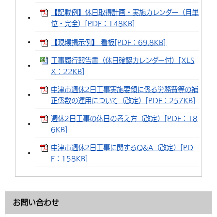
【記載例】休日取得計画・実施カレンダー（月単
位・完全）[PDF：148KB]
【現場掲示例】 看板[PDF：69.8KB]
工事履行報告書（休日確認カレンダー付）[XLS
X：22KB]
中津市週休2日工事実施要領に係る労務費等の補
正係数の運用について（改定）[PDF：257KB]
週休2日工事の休日の考え方（改定）[PDF：18
6KB]
中津市週休2日工事に関するQ&A（改定）[PD
F：158KB]
お問い合わせ