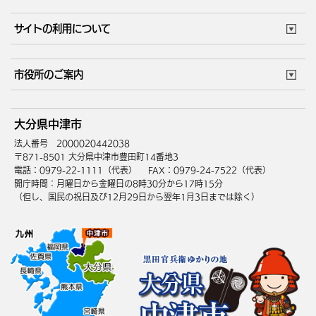
市役所で働く
公共交通時刻表
サイトの利用について
成人・仕事
結婚・離婚
ごみカレンダー
施設マップ
住まい・引越
ごみ・環境
このサイトについて
個人情報の取扱い
市役所のご案内
健康・医療
障がい・福祉
ウェブアクセシビリティ
リンク・著作権
庁舎地図
組織案内
サイトマップ
大分県中津市
高齢・介護
死亡・相続
中津市へのアクセス
法人番号 2000020442038
〒871-8501 大分県中津市豊田町14番地3
電話：0979-22-1111（代表）
FAX：0979-24-7522（代表）
開庁時間：月曜日から金曜日の8時30分から17時15分
（但し、国民の祝日及び12月29日から翌年1月3日までは除く）