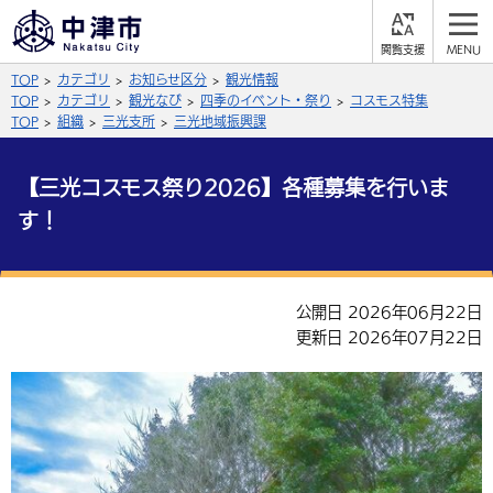
閲
M
覧
E
サイト内検索
文字の大きさ
TOP
カテゴリ
お知らせ区分
観光情報
支
N
援
U
TOP
カテゴリ
観光なび
四季のイベント・祭り
コスモス特集
拡大
標準
縮小
TOP
組織
三光支所
三光地域振興課
背景色
公式SNS
【三光コスモス祭り2026】各種募集を行いま
黒
青
白
す！
Facebook
X (Twitter)
YouTube
やさしい日本語
総合メニュー
公開日 2026年06月22日
ふりがなをつける
くらしの情報
更新日 2026年07月22日
届出・登録・証明
保険・年金
事業者の方へ
よみあげる
福祉・介護
健康・予防
入札・契約
産業・雇用
子育て・教育
言語を選択
税金
住宅・インフラ
農林水産業
税金
施設情報
子どもを預ける
観光・移住
英語（English）
中国語（簡体字）