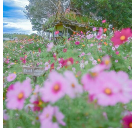
環境・衛生
生涯学習・スポーツ・人権
都市整備
手当・助成
健康・医療
観光なび
スポットを探す
市政情報
中国語（繁体字）
韓国語（한국어）
選挙
外国人の方向け情報
相談・支援・情報
計画・施策
遊ぶ・体験する
グルメ・食べる
中津市について
市役所の紹介
組織案内
買う・おみやげ
四季のイベント・祭り
地方創生・地域活性化
広報・広聴
移住・定住
行政・計画