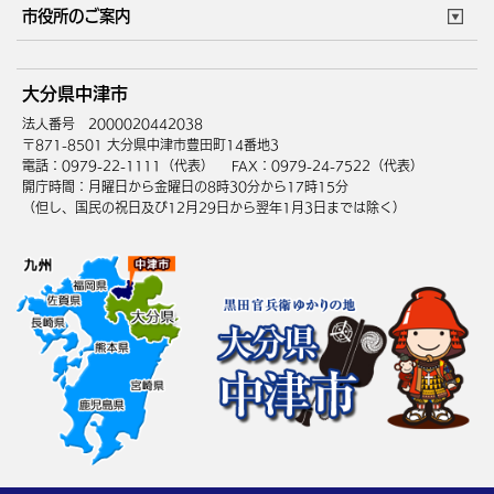
このサイトについて
個人情報の取扱い
市役所のご案内
健康・医療
障がい・福祉
ウェブアクセシビリティ
リンク・著作権
庁舎地図
組織案内
サイトマップ
大分県中津市
高齢・介護
死亡・相続
中津市へのアクセス
法人番号 2000020442038
〒871-8501 大分県中津市豊田町14番地3
電話：0979-22-1111（代表）
FAX：0979-24-7522（代表）
開庁時間：月曜日から金曜日の8時30分から17時15分
（但し、国民の祝日及び12月29日から翌年1月3日までは除く）