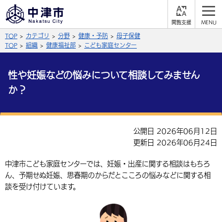
閲
M
覧
E
サイト内検索
文字の大きさ
TOP
カテゴリ
分野
健康・予防
母子保健
支
N
援
U
TOP
組織
健康福祉部
こども家庭センター
拡大
標準
縮小
性や妊娠などの悩みについて相談してみません
背景色
公式SNS
か？
黒
青
白
Facebook
X (Twitter)
YouTube
やさしい日本語
総合メニュー
公開日 2026年06月12日
更新日 2026年06月24日
ふりがなをつける
くらしの情報
中津市こども家庭センターでは、妊娠・出産に関する相談はもちろ
届出・登録・証明
保険・年金
事業者の方へ
ん、予期せぬ妊娠、思春期のからだとこころの悩みなどに関する相
よみあげる
談を受け付けています。
福祉・介護
健康・予防
入札・契約
産業・雇用
子育て・教育
言語を選択
税金
住宅・インフラ
農林水産業
税金
施設情報
子どもを預ける
観光・移住
英語（English）
中国語（簡体字）