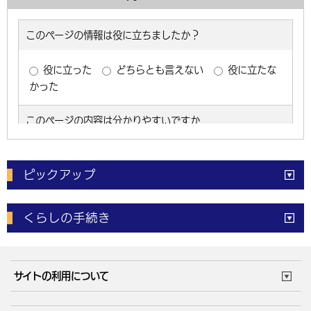
ピックアップ
電子申請
窓口の
混雑状況
くらしの手続き
体育施設
予約状況
ご意見・ご要望
妊娠・出産
子育て・教育
市役所で働く
公共交通時刻表
サイトの利用について
成人・仕事
結婚・離婚
ごみカレンダー
施設マップ
住まい・引越
ごみ・環境