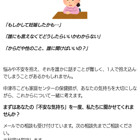
環境・衛生
生涯学習・スポーツ・人権
都市整備
手当・助成
健康・医療
観光なび
スポットを探す
市政情報
中国語（繁体字）
韓国語（한국어）
選挙
外国人の方向け情報
相談・支援・情報
計画・施策
遊ぶ・体験する
グルメ・食べる
中津市について
市役所の紹介
「もしかして妊娠したかも…」
組織案内
買う・おみやげ
四季のイベント・祭り
地方創生・地域活性化
広報・広聴
「誰にも言えなくてどうしたらいいかわからない」
「からだや性のこと、誰に聞けばいいの？」
移住・定住
行政・計画
悩みや不安を抱え、それを誰かに話すことが難しく、1人で抱え込ん
でしまうことがあるかもしれません。
中津市こども家庭センターの保健師が、あなたの気持ちを大切にしな
がら、これからについて一緒に考えます。
まずはあなたの「不安な気持ち」を一度、私たちに聞かせてくれま
せんか？
メールでの相談も受け付けています。次の相談先までご相談くださ
い。