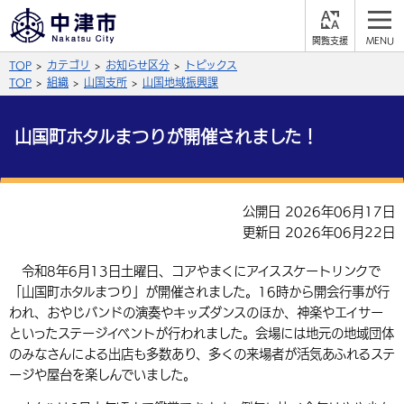
閲
M
覧
E
サイト内検索
文字の大きさ
TOP
カテゴリ
お知らせ区分
トピックス
支
N
援
U
TOP
組織
山国支所
山国地域振興課
拡大
標準
縮小
山国町ホタルまつりが開催されました！
背景色
公式SNS
黒
青
白
Facebook
X (Twitter)
YouTube
公開日 2026年06月17日
やさしい日本語
更新日 2026年06月22日
総合メニュー
ふりがなをつける
令和8年6月13日土曜日、コアやまくにアイススケートリンクで
くらしの情報
「山国町ホタルまつり」が開催されました。16時から開会行事が行
届出・登録・証明
保険・年金
われ、おやじバンドの演奏やキッズダンスのほか、神楽やエイサー
事業者の方へ
よみあげる
といったステージイベントが行われました。会場には地元の地域団体
福祉・介護
健康・予防
入札・契約
産業・雇用
子育て・教育
のみなさんによる出店も多数あり、多くの来場者が活気あふれるステ
言語を選択
ージや屋台を楽しんでいました。
税金
住宅・インフラ
農林水産業
税金
施設情報
子どもを預ける
観光・移住
英語（English）
中国語（簡体字）