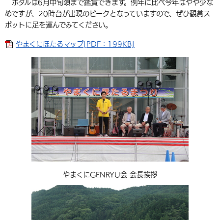
ホタルは6月中旬頃まで鑑賞できます。例年に比べ今年はやや少な
環境・衛生
生涯学習・スポーツ・人権
都市整備
手当・助成
健康・医療
めですが、20時台が出現のピークとなっていますので、ぜひ観賞ス
観光なび
スポットを探す
市政情報
中国語（繁体字）
韓国語（한국어）
ポットに足を運んでみてください。
選挙
外国人の方向け情報
相談・支援・情報
計画・施策
遊ぶ・体験する
グルメ・食べる
中津市について
市役所の紹介
やまくにほたるマップ[PDF：199KB]
組織案内
買う・おみやげ
四季のイベント・祭り
地方創生・地域活性化
広報・広聴
移住・定住
行政・計画
やまくにGENRYU会 会長挨拶