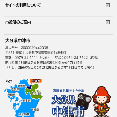
市役所で働く
公共交通時刻表
サイトの利用について
成人・仕事
結婚・離婚
ごみカレンダー
施設マップ
住まい・引越
ごみ・環境
このサイトについて
個人情報の取扱い
市役所のご案内
健康・医療
障がい・福祉
ウェブアクセシビリティ
リンク・著作権
庁舎地図
組織案内
サイトマップ
大分県中津市
高齢・介護
死亡・相続
中津市へのアクセス
法人番号 2000020442038
〒871-8501 大分県中津市豊田町14番地3
電話：0979-22-1111（代表）
FAX：0979-24-7522（代表）
開庁時間：月曜日から金曜日の8時30分から17時15分
（但し、国民の祝日及び12月29日から翌年1月3日までは除く）