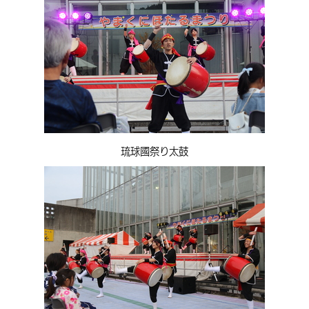
琉球國祭り太鼓