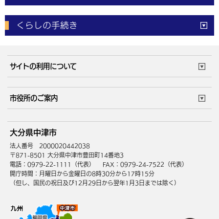
電子申請
窓口の
混雑状況
くらしの手続き
体育施設
予約状況
ご意見・ご要望
妊娠・出産
子育て・教育
市役所で働く
公共交通時刻表
サイトの利用について
成人・仕事
結婚・離婚
ごみカレンダー
施設マップ
住まい・引越
ごみ・環境
このサイトについて
個人情報の取扱い
市役所のご案内
健康・医療
障がい・福祉
ウェブアクセシビリティ
リンク・著作権
庁舎地図
組織案内
サイトマップ
大分県中津市
高齢・介護
死亡・相続
中津市へのアクセス
法人番号 2000020442038
〒871-8501 大分県中津市豊田町14番地3
電話：0979-22-1111（代表）
FAX：0979-24-7522（代表）
開庁時間：月曜日から金曜日の8時30分から17時15分
（但し、国民の祝日及び12月29日から翌年1月3日までは除く）