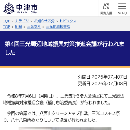
閲
M
覧
E
サイト内検索
文字の大きさ
TOP
カテゴリ
お知らせ区分
トピックス
支
N
援
U
TOP
組織
三光支所
三光地域振興課
拡大
標準
縮小
第4回三光周辺地域振興対策推進会議が行われま
背景色
公式SNS
した
黒
青
白
Facebook
X (Twitter)
YouTube
やさしい日本語
総合メニュー
公開日 2026年07月07日
更新日 2026年07月08日
ふりがなをつける
くらしの情報
令和8年7月6日（月曜日）、三光支所3階大会議室にて三光周辺
届出・登録・証明
保険・年金
事業者の方へ
地域振興対策推進会議（稲月恵治委員長）が行われました。
よみあげる
福祉・介護
健康・予防
入札・契約
産業・雇用
今回の会議では、八面山クリーンアップ作戦、三光コスモス祭
子育て・教育
言語を選択
り、八十八箇所めぐりについて協議が行われました。
税金
住宅・インフラ
農林水産業
税金
施設情報
子どもを預ける
観光・移住
英語（English）
中国語（簡体字）