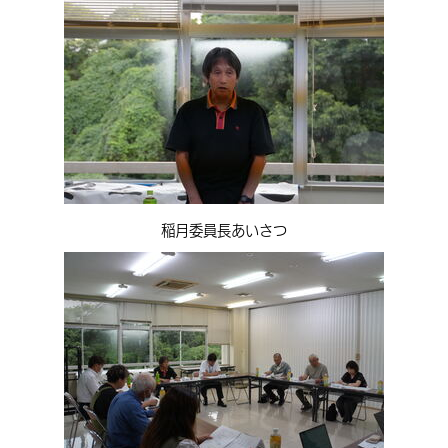
環境・衛生
生涯学習・スポーツ・人権
都市整備
手当・助成
健康・医療
観光なび
スポットを探す
市政情報
中国語（繁体字）
韓国語（한국어）
選挙
外国人の方向け情報
相談・支援・情報
計画・施策
遊ぶ・体験する
グルメ・食べる
中津市について
市役所の紹介
組織案内
買う・おみやげ
四季のイベント・祭り
地方創生・地域活性化
広報・広聴
移住・定住
行政・計画
稲月委員長あいさつ