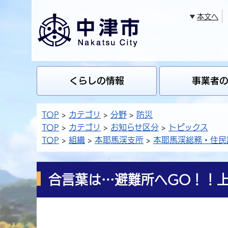
本文へ
くらしの情報
事業者
TOP
カテゴリ
分野
防災
TOP
カテゴリ
お知らせ区分
トピックス
TOP
組織
本耶馬渓支所
本耶馬渓総務・住民
合言葉は…避難所へGO！！