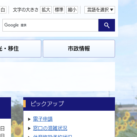
白
文字の大きさ
拡大
標準
縮小
言語を選択
光・移住
市政情報
ピックアップ
電子申請
窓口の
混雑状況
8日
2日