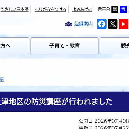
背景色
黒
青
やさしい日本語
ふりがなをつける
よみあげる
組織案内
の方へ
子育て・教育
観
課
上津地区の防災講座が行われました
公開日 2026年07月0
更新日 2026年07月2