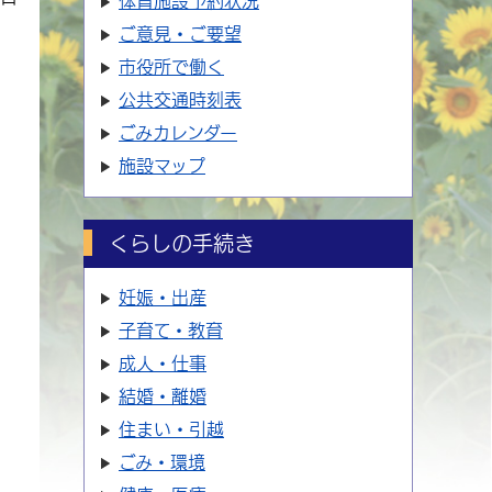
体育施設
予約状況
ご意見・ご要望
市役所で働く
公共交通時刻表
ごみカレンダー
施設マップ
くらしの手続き
妊娠・出産
子育て・教育
成人・仕事
結婚・離婚
住まい・引越
ごみ・環境