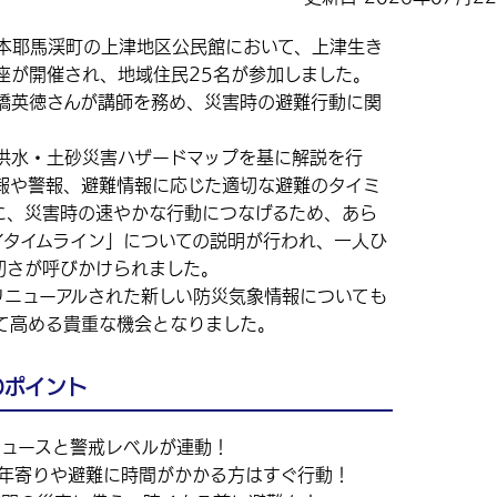
本耶馬渓町の上津地区公民館において、上津生き
座が開催され、地域住民25名が参加しました。
英徳さんが講師を務め、災害時の避難行動に関
水・土砂災害ハザードマップを基に解説を行
報や警報、避難情報に応じた適切な避難のタイミ
に、災害時の速やかな行動につなげるため、あら
イタイムライン」についての説明が行われ、一人ひ
切さが呼びかけられました。
ニューアルされた新しい防災気象情報についても
て高める貴重な機会となりました。
のポイント
ニュースと警戒レベルが連動！
年寄りや避難に時間がかかる方はすぐ行動！