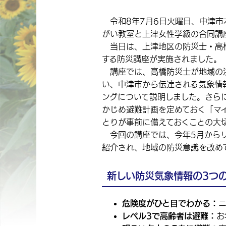
令和8年7月6日火曜日、中津市
がい教室と上津女性学級の合同講
当日は、上津地区の防災士・高橋
する防災講座が実施されました。
講座では、高橋防災士が地域の洪
い、中津市から伝達される気象情
ングについて説明しました。さら
かじめ避難計画を定めておく「マ
とりが事前に備えておくことの大
今回の講座では、今年5月からリ
紹介され、地域の防災意識を改め
新しい防災気象情報の3つ
危険度がひと目でわかる：
レベル3で高齢者は避難：
お