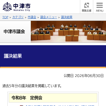
閲
M
覧
E
サイト内検索
文字の大きさ
TOP
カテゴリ
市議会
議会メニュー
議決結果
支
N
援
U
拡大
標準
縮小
中津市議会
背景色
公式SNS
黒
青
白
Facebook
X (Twitter)
YouTube
議決結果
やさしい日本語
総合メニュー
ふりがなをつける
くらしの情報
公開日 2026年06月30日
届出・登録・証明
保険・年金
事業者の方へ
よみあげる
過去5年分の議決結果を掲載しています。
福祉・介護
健康・予防
入札・契約
産業・雇用
子育て・教育
言語を選択
令和8年 定例会
税金
住宅・インフラ
農林水産業
税金
施設情報
子どもを預ける
観光・移住
英語（English）
中国語（簡体字）