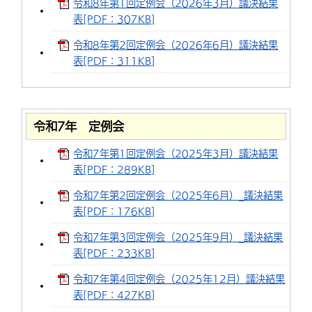
令和8年第1回定例会（2026年3月）議決結果
環境・衛生
生涯学習・スポーツ・人権
都市整備
手当・助成
健康・医療
表[PDF：307KB]
観光なび
スポットを探す
市政情報
中国語（繁体字）
韓国語（한국어）
令和8年第2回定例会（2026年6月）議決結果
選挙
外国人の方向け情報
相談・支援・情報
計画・施策
遊ぶ・体験する
グルメ・食べる
中津市について
市役所の紹介
表[PDF：311KB]
組織案内
買う・おみやげ
四季のイベント・祭り
地方創生・地域活性化
広報・広聴
移住・定住
行政・計画
令和7年 定例会
令和7年第1回定例会（2025年3月）議決結果
表[PDF：289KB]
令和7年第2回定例会（2025年6月）_議決結果
表[PDF：176KB]
令和7年第3回定例会（2025年9月）_議決結果
表[PDF：233KB]
令和7年第4回定例会（2025年12月）議決結果
表[PDF：427KB]