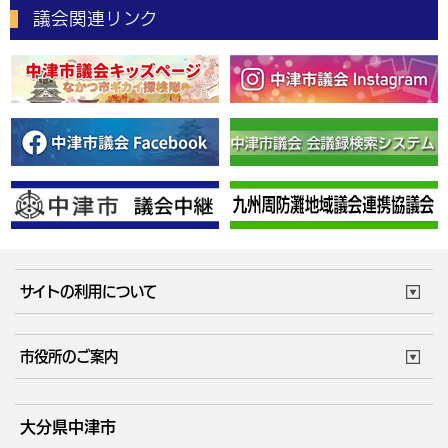
議会関連リンク
サイトの利用について
このサイトについて
個人情報の取扱い
市役所のご案内
ウェブアクセシビリティ
リンク・著作権
庁舎地図
組織案内
サイトマップ
大分県中津市