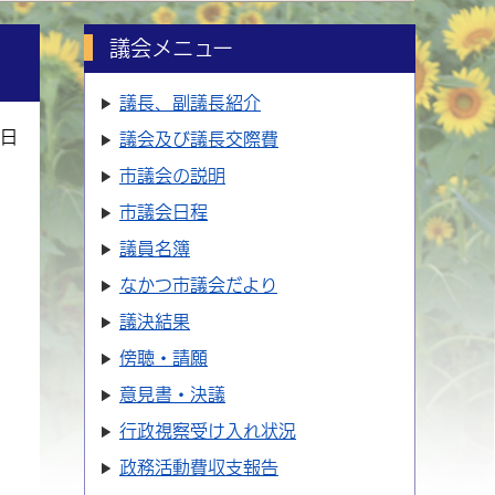
議会メニュー
議長、副議長紹介
1日
議会及び議長交際費
市議会の説明
市議会日程
議員名簿
なかつ市議会だより
議決結果
傍聴・請願
意見書・決議
行政視察受け入れ状況
政務活動費収支報告