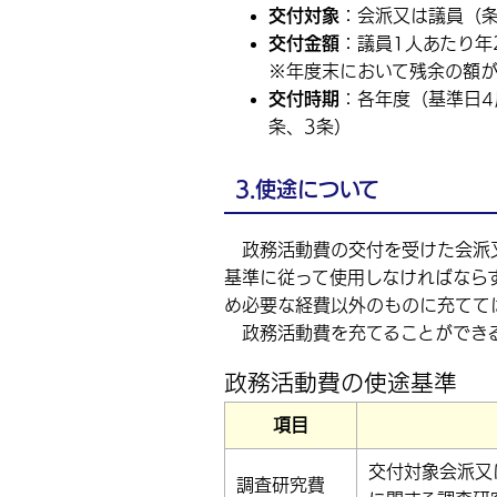
交付対象
：会派又は議員（条
交付金額
：議員1人あたり年
※年度末において残余の額が
交付時期
：各年度（基準日4
条、3条）
3.使途について
政務活動費の交付を受けた会派
基準に従って使用しなければなら
め必要な経費以外のものに充てて
政務活動費を充てることができる
政務活動費の使途基準
項目
交付対象会派又
調査研究費