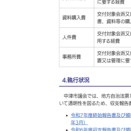
に要する経費
交付対象会派又
資料購入費
書、資料等の購
交付対象会派又
人件費
用する経費
交付対象会派又
事務所費
置又は管理に要
4.執行状況
中津市議会では、地方自治法第1
いて透明性を図るため、収支報告
令和7年度終始報告書及び領
年3月）
令和6年度収支報告書及び領