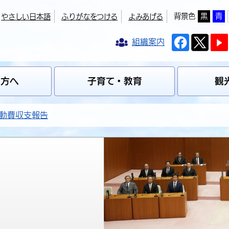
背景色
黒
青
やさしい日本語
ふりがなをつける
よみあげる
組織案内
の方へ
子育て・教育
観
動費収支報告