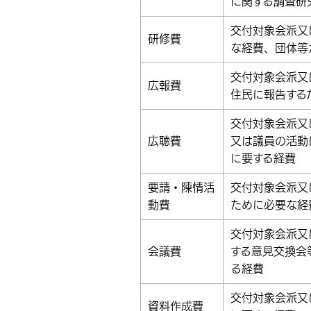
に関する調査研
交付対象会派又
研修費
な経費、団体等
交付対象会派又
広報費
住民に報告する
交付対象会派又
広聴費
又は議員の活動
に要する経費
要請・陳情活
交付対象会派又
動費
ために必要な経
交付対象会派又
会議費
する意見交換会
る経費
交付対象会派又
資料作成費