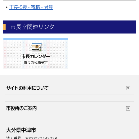
市長挨拶・寄稿・対談
市長室関連リンク
サイトの利用について
このサイトについて
個人情報の取扱い
市役所のご案内
ウェブアクセシビリティ
リンク・著作権
庁舎地図
組織案内
サイトマップ
大分県中津市
中津市へのアクセス
法人番号 2000020442038