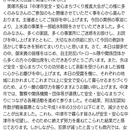
奥塚市長は「中津市安全・安心まちづくり推進大会がこの様に多
環境・衛生
生涯学習・スポーツ・人権
都市整備
手当・助成
健康・医療
観光なび
スポットを探す
市政情報
中国語（繁体字）
韓国語（한국어）
くのみなさんのご参加のもと開催させていただく事を心から喜んで
選挙
外国人の方向け情報
おります。主催者としてご挨拶を申し上げます。今回の異例の寒波に
相談・支援・情報
計画・施策
遊ぶ・体験する
グルメ・食べる
中津市について
市役所の紹介
より、上水道の事業を一部給水制限をさせていただきました。多く
組織案内
買う・おみやげ
四季のイベント・祭り
のみなさん、多くの家庭、多くの事業所にご迷惑をお掛けし、お詫
地方創生・地域活性化
広報・広聴
びを申し上げますとともに、大切な水の供給に於いて今回の教訓を
移住・定住
行政・計画
活かして事なきを努めてまいりたいと思います。さて、本日は御多忙
の中、御来賓の皆様をはじめ、自主防犯パトロール隊や関係団体か
ら多くの方々の御出席をいただきありがとうございます。また、先ほ
ど安全・安心まちづくりの功労者として表彰を受けられました皆様
に心からお慶びを申し上げます。本日の受賞を機に、それぞれの地
域におかれましてこれまで以上に安全で安心して暮らせるまちづくり
のため、より一層の御尽力を賜りますようお願い申し上げます。中津
市では、警察や関係機関・団体等が連携して安全・安心なまちづく
りにつながる各種活動を進めて参りました。その結果、刑法犯認知
件数が戦後最悪となった平成14年の3分の1以下にまで、減少させる
ことが出来ました。これも、中津市で暮らす皆さんが安全・安心な中
津市を切望し、そのために絶えず努力を重ねてこられた結果だと感
じております。しかしながら、犯罪が減ったと言っても県内では、女