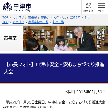
閲
M
覧
E
サイト内検索
文字の大きさ
TOP
カテゴリ
市長室
市長フォトアルバム
2016年
1月
支
N
援
U
TOP
カテゴリ
市長室記事一覧
記事一覧
拡大
標準
縮小
背景色
市長室
公式SNS
黒
青
白
Facebook
X (Twitter)
YouTube
やさしい日本語
総合メニュー
【市長フォト】中津市安全・安心まちづくり推進
大会
ふりがなをつける
くらしの情報
届出・登録・証明
保険・年金
事業者の方へ
よみあげる
公開日 2016年01月30日
福祉・介護
健康・予防
入札・契約
産業・雇用
子育て・教育
言語を選択
平成28年1月30日土曜日、中津市安全・安心まちづくり推進大会
税金
住宅・インフラ
農林水産業
税金
施設情報
子どもを預ける
観光・移住
英語（English）
中国語（簡体字）
が中津文化会館で開催されました。