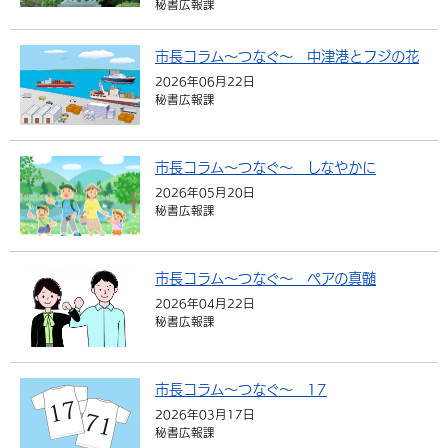
秘書広報課
環境・衛生
生涯学習・スポーツ・人権
都市整備
手当・助成
健康・医療
観光なび
スポットを探す
市政情報
中国語（繁体字）
韓国語（한국어）
市長コラム～つなぐ～ 中津港とフジの花
選挙
外国人の方向け情報
相談・支援・情報
計画・施策
遊ぶ・体験する
グルメ・食べる
中津市について
市役所の紹介
2026年06月22日
組織案内
秘書広報課
買う・おみやげ
四季のイベント・祭り
地方創生・地域活性化
広報・広聴
移住・定住
行政・計画
市長コラム～つなぐ～ しなやかに
2026年05月20日
秘書広報課
市長コラム～つなぐ～ ペアの真髄
2026年04月22日
秘書広報課
市長コラム～つなぐ～ 17
2026年03月17日
秘書広報課