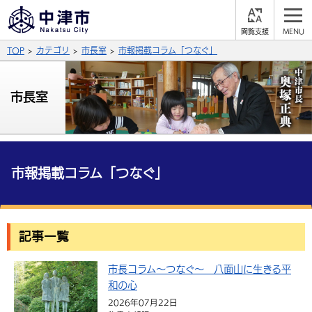
閲
M
覧
E
サイト内検索
文字の大きさ
TOP
カテゴリ
市長室
市報掲載コラム「つなぐ」
支
N
援
U
拡大
標準
縮小
市長室
背景色
公式SNS
黒
青
白
Facebook
X (Twitter)
YouTube
やさしい日本語
市報掲載コラム「つなぐ」
総合メニュー
ふりがなをつける
くらしの情報
記事一覧
届出・登録・証明
保険・年金
事業者の方へ
よみあげる
市長コラム～つなぐ～ 八面山に生きる平
福祉・介護
健康・予防
入札・契約
産業・雇用
子育て・教育
言語を選択
和の心
税金
住宅・インフラ
農林水産業
税金
施設情報
子どもを預ける
観光・移住
2026年07月22日
英語（English）
中国語（簡体字）