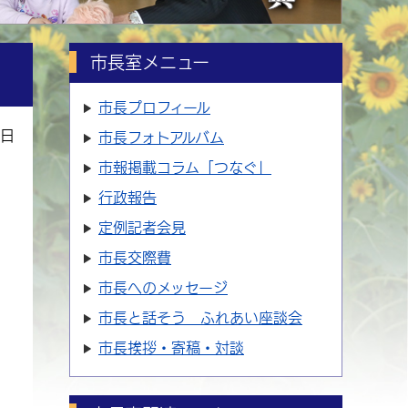
市長室メニュー
市長プロフィール
7日
市長フォトアルバム
市報掲載コラム「つなぐ」
行政報告
定例記者会見
市長交際費
市長へのメッセージ
市長と話そう ふれあい座談会
市長挨拶・寄稿・対談