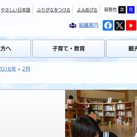
背景色
黒
青
やさしい日本語
ふりがなをつける
よみあげる
組織案内
の方へ
子育て・教育
観
2016年
2月