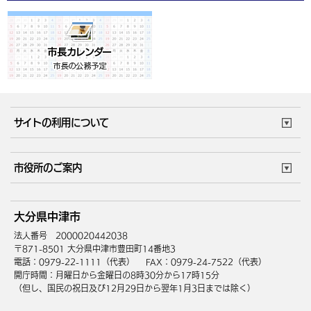
サイトの利用について
このサイトについて
個人情報の取扱い
市役所のご案内
ウェブアクセシビリティ
リンク・著作権
庁舎地図
組織案内
サイトマップ
大分県中津市
中津市へのアクセス
法人番号 2000020442038
〒871-8501 大分県中津市豊田町14番地3
電話：0979-22-1111（代表）
FAX：0979-24-7522（代表）
開庁時間：月曜日から金曜日の8時30分から17時15分
（但し、国民の祝日及び12月29日から翌年1月3日までは除く）