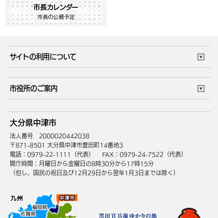
サイトの利用について
このサイトについて
個人情報の取扱い
市役所のご案内
ウェブアクセシビリティ
リンク・著作権
庁舎地図
組織案内
サイトマップ
大分県中津市
中津市へのアクセス
法人番号 2000020442038
〒871-8501 大分県中津市豊田町14番地3
電話：0979-22-1111（代表）
FAX：0979-24-7522（代表）
開庁時間：月曜日から金曜日の8時30分から17時15分
（但し、国民の祝日及び12月29日から翌年1月3日までは除く）