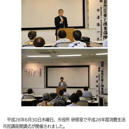
環境・衛生
生涯学習・スポーツ・人権
都市整備
手当・助成
健康・医療
観光なび
スポットを探す
市政情報
中国語（繁体字）
韓国語（한국어）
選挙
外国人の方向け情報
相談・支援・情報
計画・施策
遊ぶ・体験する
グルメ・食べる
中津市について
市役所の紹介
組織案内
買う・おみやげ
四季のイベント・祭り
地方創生・地域活性化
広報・広聴
移住・定住
行政・計画
平成28年6月30日木曜日、市役所 研修室で平成28年度消費生活
市民講座開講式が開催されました。