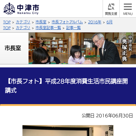
閲
M
覧
E
サイト内検索
文字の大きさ
TOP
カテゴリ
市長室
市長フォトアルバム
2016年
6月
支
N
援
U
TOP
カテゴリ
市長室記事一覧
記事一覧
拡大
標準
縮小
背景色
市長室
公式SNS
黒
青
白
Facebook
X (Twitter)
YouTube
やさしい日本語
総合メニュー
【市長フォト】平成28年度消費生活市民講座開
講式
ふりがなをつける
くらしの情報
届出・登録・証明
保険・年金
事業者の方へ
よみあげる
公開日 2016年06月30日
福祉・介護
健康・予防
入札・契約
産業・雇用
子育て・教育
言語を選択
税金
住宅・インフラ
農林水産業
税金
施設情報
子どもを預ける
観光・移住
英語（English）
中国語（簡体字）