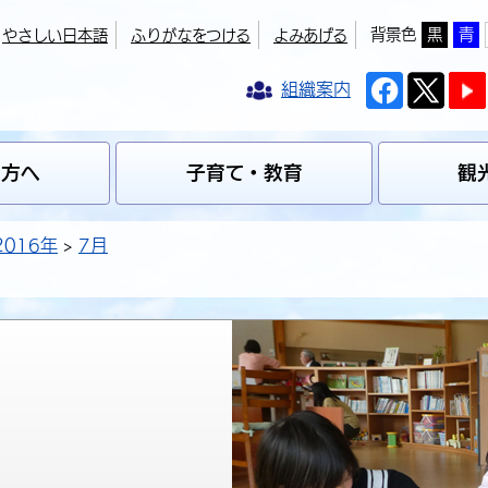
背景色
黒
青
やさしい日本語
ふりがなをつける
よみあげる
組織案内
の方へ
子育て・教育
観
2016年
7月