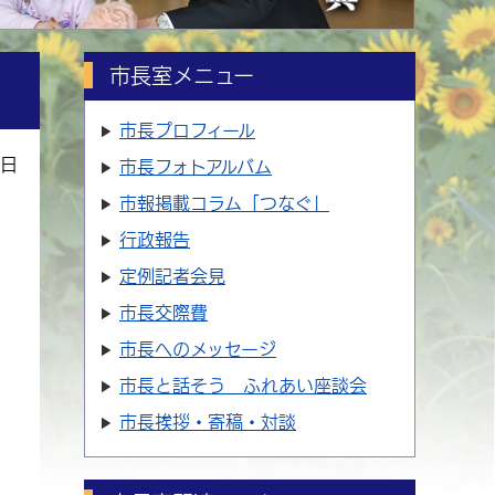
市長室メニュー
市長プロフィール
8日
市長フォトアルバム
市報掲載コラム「つなぐ」
行政報告
定例記者会見
市長交際費
市長へのメッセージ
市長と話そう ふれあい座談会
市長挨拶・寄稿・対談