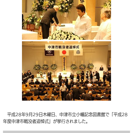
環境・衛生
生涯学習・スポーツ・人権
都市整備
手当・助成
健康・医療
観光なび
スポットを探す
市政情報
中国語（繁体字）
韓国語（한국어）
選挙
外国人の方向け情報
相談・支援・情報
計画・施策
遊ぶ・体験する
グルメ・食べる
中津市について
市役所の紹介
組織案内
買う・おみやげ
四季のイベント・祭り
地方創生・地域活性化
広報・広聴
移住・定住
行政・計画
平成28年9月29日木曜日、中津市立小幡記念図書館で「平成28
年度中津市戦没者追悼式」が挙行されました。