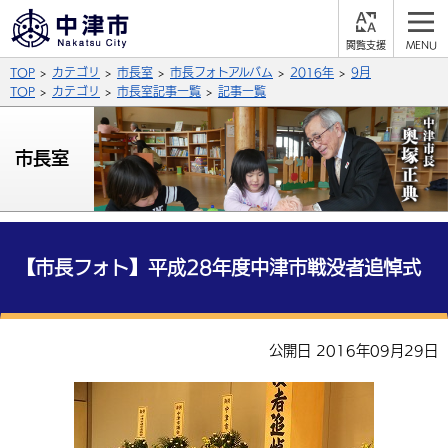
閲
M
覧
E
サイト内検索
文字の大きさ
TOP
カテゴリ
市長室
市長フォトアルバム
2016年
9月
支
N
援
U
TOP
カテゴリ
市長室記事一覧
記事一覧
拡大
標準
縮小
背景色
市長室
公式SNS
黒
青
白
Facebook
X (Twitter)
YouTube
やさしい日本語
総合メニュー
【市長フォト】平成28年度中津市戦没者追悼式
ふりがなをつける
くらしの情報
届出・登録・証明
保険・年金
事業者の方へ
公開日 2016年09月29日
よみあげる
福祉・介護
健康・予防
入札・契約
産業・雇用
子育て・教育
言語を選択
税金
住宅・インフラ
農林水産業
税金
施設情報
子どもを預ける
観光・移住
英語（English）
中国語（簡体字）