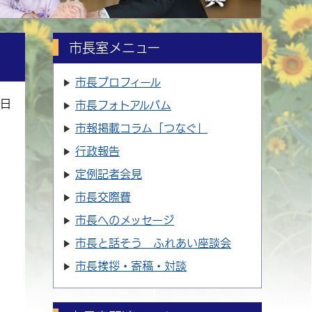
市長室メニュー
市長プロフィール
2日
市長フォトアルバム
市報掲載コラム「つなぐ」
行政報告
定例記者会見
市長交際費
市長へのメッセージ
市長と話そう ふれあい座談会
市長挨拶・寄稿・対談