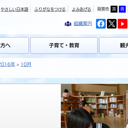
背景色
黒
青
やさしい日本語
ふりがなをつける
よみあげる
組織案内
の方へ
子育て・教育
観
2016年
10月