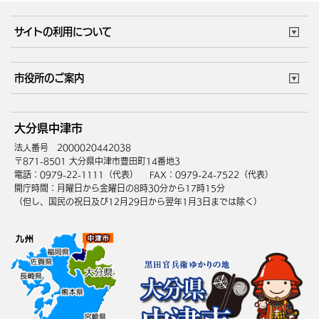
サイトの利用について
このサイトについて
個人情報の取扱い
市役所のご案内
ウェブアクセシビリティ
リンク・著作権
庁舎地図
組織案内
サイトマップ
大分県中津市
中津市へのアクセス
法人番号 2000020442038
〒871-8501 大分県中津市豊田町14番地3
電話：0979-22-1111（代表）
FAX：0979-24-7522（代表）
開庁時間：月曜日から金曜日の8時30分から17時15分
（但し、国民の祝日及び12月29日から翌年1月3日までは除く）