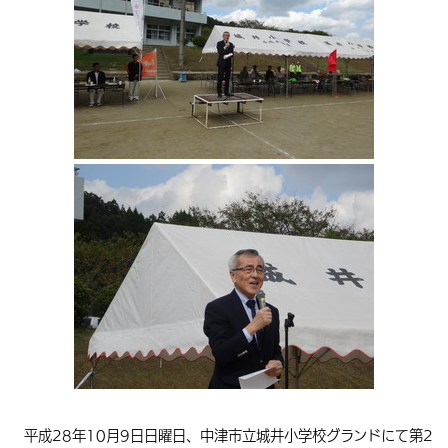
環境・衛生
生涯学習・スポーツ・人権
都市整備
手当・助成
健康・医療
観光なび
スポットを探す
市政情報
中国語（繁体字）
韓国語（한국어）
選挙
外国人の方向け情報
相談・支援・情報
計画・施策
遊ぶ・体験する
グルメ・食べる
中津市について
市役所の紹介
組織案内
買う・おみやげ
四季のイベント・祭り
地方創生・地域活性化
広報・広聴
移住・定住
行政・計画
平成28年10月9日日曜日、中津市立城井小学校グランドにて第2