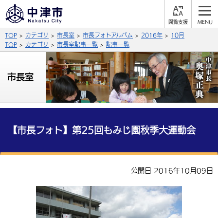
閲
M
覧
E
サイト内検索
文字の大きさ
TOP
カテゴリ
市長室
市長フォトアルバム
2016年
10月
支
N
援
U
TOP
カテゴリ
市長室記事一覧
記事一覧
拡大
標準
縮小
背景色
市長室
公式SNS
黒
青
白
Facebook
X (Twitter)
YouTube
やさしい日本語
総合メニュー
【市長フォト】第25回もみじ園秋季大運動会
ふりがなをつける
くらしの情報
届出・登録・証明
保険・年金
事業者の方へ
公開日 2016年10月09日
よみあげる
福祉・介護
健康・予防
入札・契約
産業・雇用
子育て・教育
言語を選択
税金
住宅・インフラ
農林水産業
税金
施設情報
子どもを預ける
観光・移住
英語（English）
中国語（簡体字）