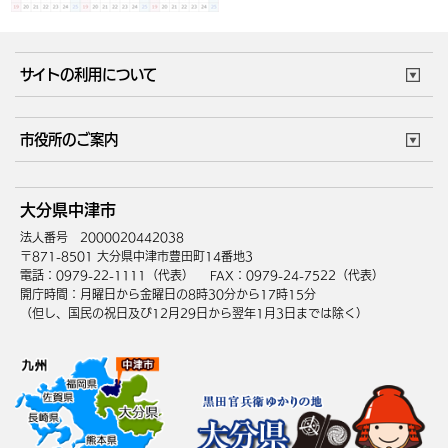
サイトの利用について
このサイトについて
個人情報の取扱い
市役所のご案内
ウェブアクセシビリティ
リンク・著作権
庁舎地図
組織案内
サイトマップ
大分県中津市
中津市へのアクセス
法人番号 2000020442038
〒871-8501 大分県中津市豊田町14番地3
電話：0979-22-1111（代表）
FAX：0979-24-7522（代表）
開庁時間：月曜日から金曜日の8時30分から17時15分
（但し、国民の祝日及び12月29日から翌年1月3日までは除く）