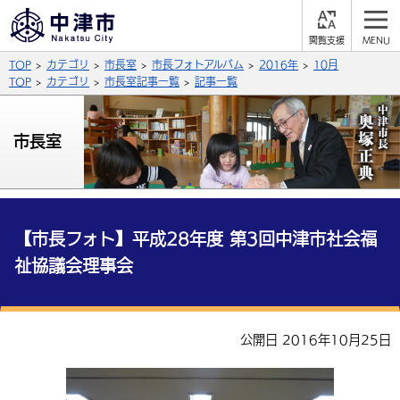
閲
M
覧
E
サイト内検索
文字の大きさ
TOP
カテゴリ
市長室
市長フォトアルバム
2016年
10月
支
N
援
U
TOP
カテゴリ
市長室記事一覧
記事一覧
拡大
標準
縮小
背景色
市長室
公式SNS
黒
青
白
Facebook
X (Twitter)
YouTube
やさしい日本語
総合メニュー
【市長フォト】平成28年度 第3回中津市社会福
祉協議会理事会
ふりがなをつける
くらしの情報
届出・登録・証明
保険・年金
事業者の方へ
よみあげる
公開日 2016年10月25日
福祉・介護
健康・予防
入札・契約
産業・雇用
子育て・教育
言語を選択
税金
住宅・インフラ
農林水産業
税金
施設情報
子どもを預ける
観光・移住
英語（English）
中国語（簡体字）