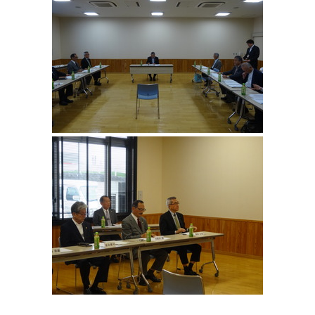
環境・衛生
生涯学習・スポーツ・人権
都市整備
手当・助成
健康・医療
観光なび
スポットを探す
市政情報
中国語（繁体字）
韓国語（한국어）
選挙
外国人の方向け情報
相談・支援・情報
計画・施策
遊ぶ・体験する
グルメ・食べる
中津市について
市役所の紹介
組織案内
買う・おみやげ
四季のイベント・祭り
地方創生・地域活性化
広報・広聴
移住・定住
行政・計画