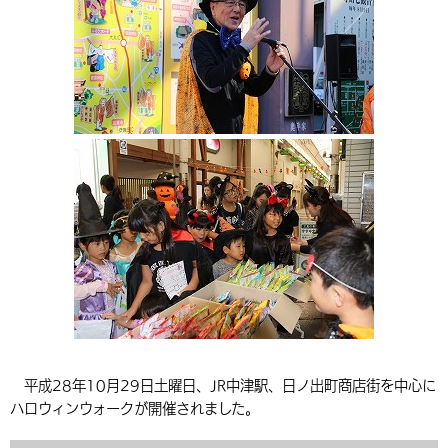
環境・衛生
生涯学習・スポーツ・人権
都市整備
手当・助成
健康・医療
観光なび
スポットを探す
市政情報
中国語（繁体字）
韓国語（한국어）
選挙
外国人の方向け情報
相談・支援・情報
計画・施策
遊ぶ・体験する
グルメ・食べる
中津市について
市役所の紹介
組織案内
買う・おみやげ
四季のイベント・祭り
地方創生・地域活性化
広報・広聴
移住・定住
行政・計画
平成28年10月29日土曜日、JR中津駅、日ノ出町商店街を中心に
ハロウィンウォークが開催されました。