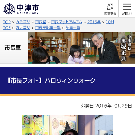
閲
M
覧
E
サイト内検索
文字の大きさ
TOP
カテゴリ
市長室
市長フォトアルバム
2016年
10月
支
N
援
U
TOP
カテゴリ
市長室記事一覧
記事一覧
拡大
標準
縮小
背景色
市長室
公式SNS
黒
青
白
Facebook
X (Twitter)
YouTube
やさしい日本語
総合メニュー
【市長フォト】ハロウィンウォーク
ふりがなをつける
くらしの情報
届出・登録・証明
保険・年金
事業者の方へ
公開日 2016年10月29日
よみあげる
福祉・介護
健康・予防
入札・契約
産業・雇用
子育て・教育
言語を選択
税金
住宅・インフラ
農林水産業
税金
施設情報
子どもを預ける
観光・移住
英語（English）
中国語（簡体字）