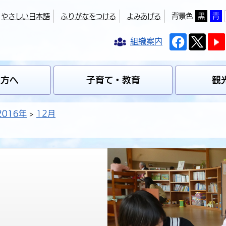
背景色
黒
青
やさしい日本語
ふりがなをつける
よみあげる
組織案内
の方へ
子育て・教育
観
2016年
12月