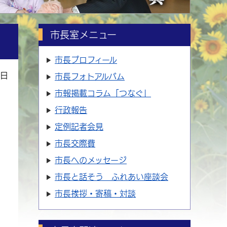
市長室メニュー
市長プロフィール
4日
市長フォトアルバム
市報掲載コラム「つなぐ」
行政報告
定例記者会見
市長交際費
市長へのメッセージ
市長と話そう ふれあい座談会
市長挨拶・寄稿・対談