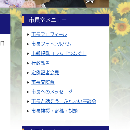
市長室メニュー
市長プロフィール
0日
市長フォトアルバム
市報掲載コラム「つなぐ」
行政報告
定例記者会見
市長交際費
市長へのメッセージ
市長と話そう ふれあい座談会
市長挨拶・寄稿・対談