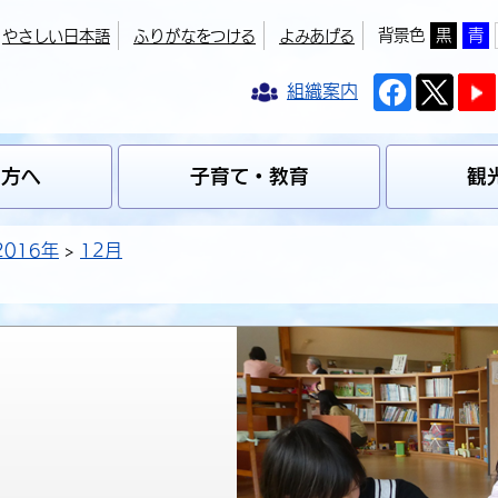
背景色
黒
青
やさしい日本語
ふりがなをつける
よみあげる
組織案内
の方へ
子育て・教育
観
2016年
12月