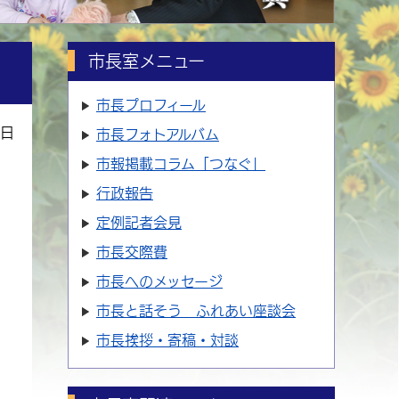
市長室メニュー
市長プロフィール
5日
市長フォトアルバム
市報掲載コラム「つなぐ」
行政報告
定例記者会見
市長交際費
市長へのメッセージ
市長と話そう ふれあい座談会
市長挨拶・寄稿・対談