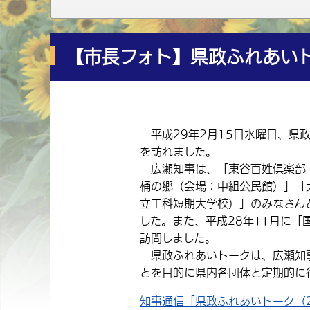
【市長フォト】県政ふれあい
平成29年2月15日水曜日、県
を訪れました。
広瀬知事は、「東谷百姓倶楽部
桶の郷（会場：中組公民館）」「
立工科短期大学校）」のみなさん
した。また、平成28年11月に
訪問しました。
県政ふれあいトークは、広瀬知事
とを目的に県内各団体と定期的に
知事通信「県政ふれあいトーク（2