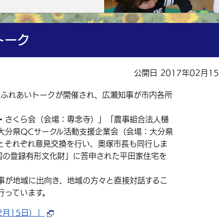
トーク
公開日 2017年02月1
政ふれあいトークが開催され、広瀬知事が市内各所
・さくら会（会場：専念寺）」「農事組合法人樋
大分県QCサークル活動支援企業会（会場：大分県
とそれぞれ意見交換を行い、奥塚市長も同行しま
「国の登録有形文化財」に答申された平田家住宅を
が地域に出向き、地域の方々と直接対話するこ
行っています。
月15日）」