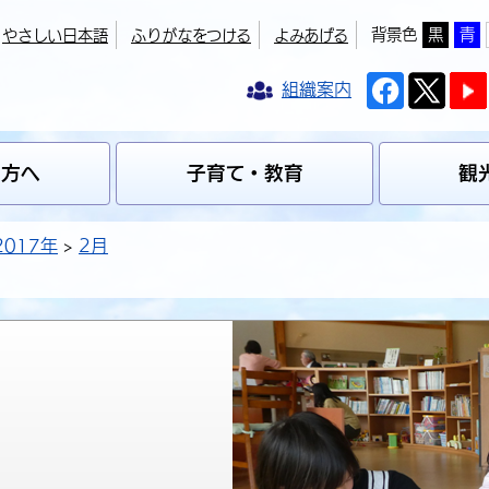
背景色
黒
青
やさしい日本語
ふりがなをつける
よみあげる
組織案内
の方へ
子育て・教育
観
2017年
2月