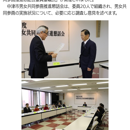
中津市男女共同参画推進懇話会は、委員20人で組織され、男女共
環境・衛生
生涯学習・スポーツ・人権
都市整備
手当・助成
健康・医療
観光なび
スポットを探す
市政情報
中国語（繁体字）
韓国語（한국어）
同参画の実施状況について、必要に応じ調査し意見を述べます。
選挙
外国人の方向け情報
相談・支援・情報
計画・施策
遊ぶ・体験する
グルメ・食べる
中津市について
市役所の紹介
組織案内
買う・おみやげ
四季のイベント・祭り
地方創生・地域活性化
広報・広聴
移住・定住
行政・計画