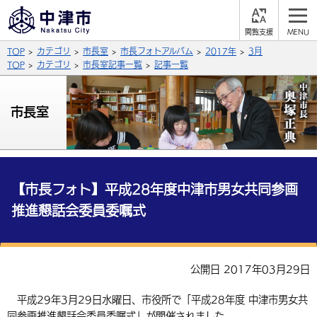
閲
M
覧
E
サイト内検索
文字の大きさ
TOP
カテゴリ
市長室
市長フォトアルバム
2017年
3月
支
N
援
U
TOP
カテゴリ
市長室記事一覧
記事一覧
拡大
標準
縮小
背景色
市長室
公式SNS
黒
青
白
Facebook
X (Twitter)
YouTube
やさしい日本語
総合メニュー
【市長フォト】平成28年度中津市男女共同参画
推進懇話会委員委嘱式
ふりがなをつける
くらしの情報
届出・登録・証明
保険・年金
事業者の方へ
よみあげる
公開日 2017年03月29日
福祉・介護
健康・予防
入札・契約
産業・雇用
子育て・教育
言語を選択
平成29年3月29日水曜日、市役所で「平成28年度 中津市男女共
税金
住宅・インフラ
農林水産業
税金
施設情報
子どもを預ける
観光・移住
英語（English）
中国語（簡体字）
同参画推進懇話会委員委嘱式」が開催されました。