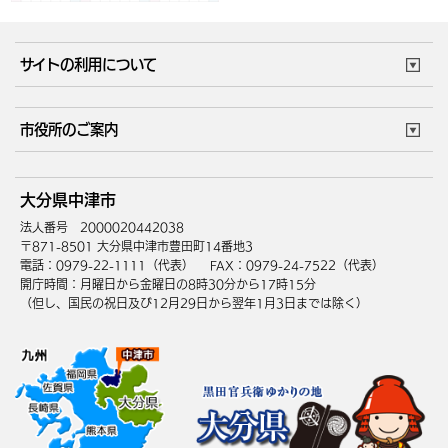
サイトの利用について
このサイトについて
個人情報の取扱い
市役所のご案内
ウェブアクセシビリティ
リンク・著作権
庁舎地図
組織案内
サイトマップ
大分県中津市
中津市へのアクセス
法人番号 2000020442038
〒871-8501 大分県中津市豊田町14番地3
電話：0979-22-1111（代表）
FAX：0979-24-7522（代表）
開庁時間：月曜日から金曜日の8時30分から17時15分
（但し、国民の祝日及び12月29日から翌年1月3日までは除く）