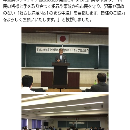
民の皆様と手を取り合って犯罪や事故から市民を守り、犯罪や事故
環境・衛生
生涯学習・スポーツ・人権
都市整備
手当・助成
健康・医療
観光なび
スポットを探す
市政情報
中国語（繁体字）
韓国語（한국어）
のない『暮らし満足No.1のまち中津』を目指します。皆様のご協力
選挙
外国人の方向け情報
をよろしくお願いいたします。」と挨拶しました。
相談・支援・情報
計画・施策
遊ぶ・体験する
グルメ・食べる
中津市について
市役所の紹介
組織案内
買う・おみやげ
四季のイベント・祭り
地方創生・地域活性化
広報・広聴
移住・定住
行政・計画