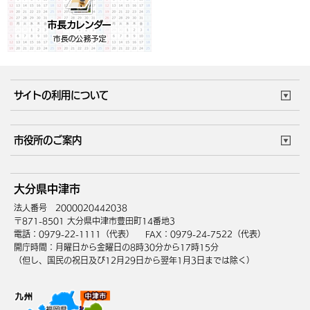
サイトの利用について
このサイトについて
個人情報の取扱い
市役所のご案内
ウェブアクセシビリティ
リンク・著作権
庁舎地図
組織案内
サイトマップ
大分県中津市
中津市へのアクセス
法人番号 2000020442038
〒871-8501 大分県中津市豊田町14番地3
電話：0979-22-1111（代表）
FAX：0979-24-7522（代表）
開庁時間：月曜日から金曜日の8時30分から17時15分
（但し、国民の祝日及び12月29日から翌年1月3日までは除く）