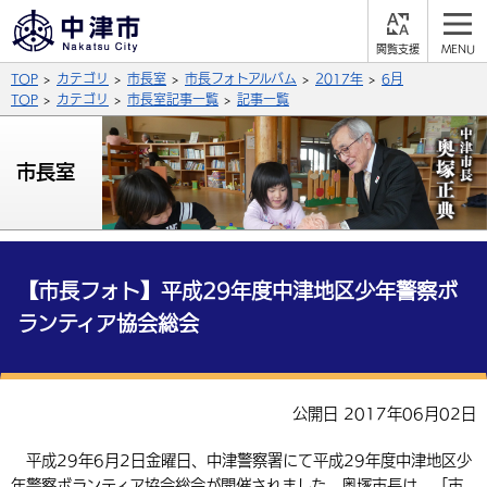
閲
M
覧
E
サイト内検索
文字の大きさ
TOP
カテゴリ
市長室
市長フォトアルバム
2017年
6月
支
N
援
U
TOP
カテゴリ
市長室記事一覧
記事一覧
拡大
標準
縮小
背景色
市長室
公式SNS
黒
青
白
Facebook
X (Twitter)
YouTube
やさしい日本語
総合メニュー
【市長フォト】平成29年度中津地区少年警察ボ
ランティア協会総会
ふりがなをつける
くらしの情報
届出・登録・証明
保険・年金
事業者の方へ
よみあげる
公開日 2017年06月02日
福祉・介護
健康・予防
入札・契約
産業・雇用
子育て・教育
言語を選択
平成29年6月2日金曜日、中津警察署にて平成29年度中津地区少
税金
住宅・インフラ
農林水産業
税金
施設情報
子どもを預ける
観光・移住
英語（English）
中国語（簡体字）
年警察ボランティア協会総会が開催されました。奥塚市長は、「市