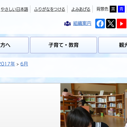
背景色
黒
青
やさしい日本語
ふりがなをつける
よみあげる
組織案内
の方へ
子育て・教育
観
2017年
6月