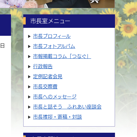
市長室メニュー
市長プロフィール
3日
市長フォトアルバム
市報掲載コラム「つなぐ」
行政報告
定例記者会見
市長交際費
市長へのメッセージ
市長と話そう ふれあい座談会
市長挨拶・寄稿・対談