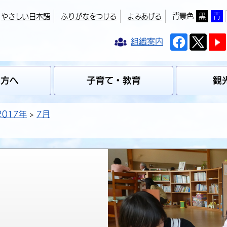
背景色
黒
青
やさしい日本語
ふりがなをつける
よみあげる
組織案内
の方へ
子育て・教育
観
2017年
7月