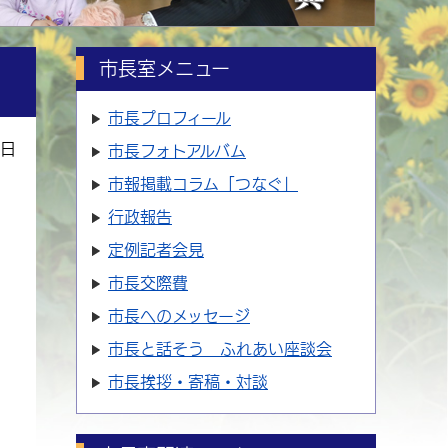
市長室メニュー
市長プロフィール
6日
市長フォトアルバム
市報掲載コラム「つなぐ」
行政報告
定例記者会見
市長交際費
市長へのメッセージ
市長と話そう ふれあい座談会
市長挨拶・寄稿・対談