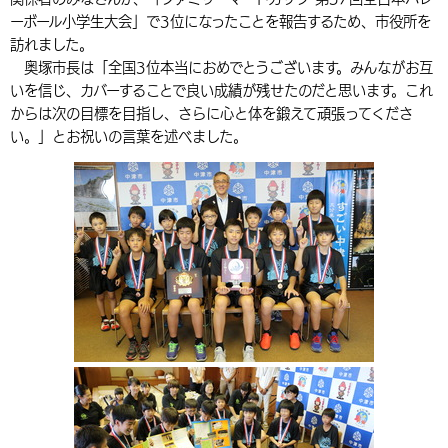
ーボール小学生大会」で3位になったことを報告するため、市役所を
環境・衛生
生涯学習・スポーツ・人権
都市整備
手当・助成
健康・医療
観光なび
スポットを探す
市政情報
中国語（繁体字）
韓国語（한국어）
訪れました。
選挙
外国人の方向け情報
奥塚市長は「全国3位本当におめでとうございます。みんながお互
相談・支援・情報
計画・施策
遊ぶ・体験する
グルメ・食べる
中津市について
市役所の紹介
いを信じ、カバーすることで良い成績が残せたのだと思います。これ
組織案内
買う・おみやげ
四季のイベント・祭り
からは次の目標を目指し、さらに心と体を鍛えて頑張ってくださ
地方創生・地域活性化
広報・広聴
い。」とお祝いの言葉を述べました。
移住・定住
行政・計画