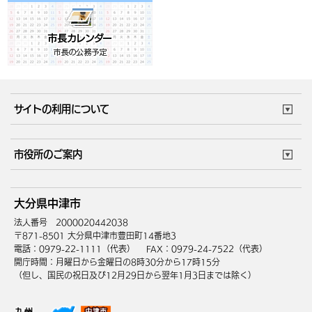
サイトの利用について
このサイトについて
個人情報の取扱い
市役所のご案内
ウェブアクセシビリティ
リンク・著作権
庁舎地図
組織案内
サイトマップ
大分県中津市
中津市へのアクセス
法人番号 2000020442038
〒871-8501 大分県中津市豊田町14番地3
電話：0979-22-1111（代表）
FAX：0979-24-7522（代表）
開庁時間：月曜日から金曜日の8時30分から17時15分
（但し、国民の祝日及び12月29日から翌年1月3日までは除く）