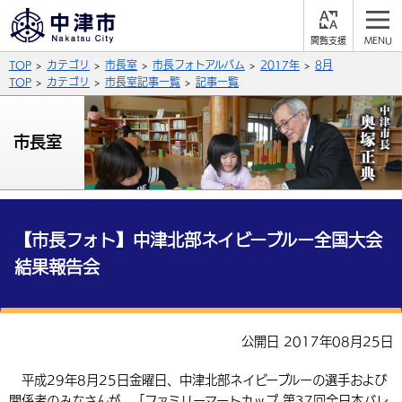
閲
M
覧
E
サイト内検索
文字の大きさ
TOP
カテゴリ
市長室
市長フォトアルバム
2017年
8月
支
N
援
U
TOP
カテゴリ
市長室記事一覧
記事一覧
拡大
標準
縮小
背景色
市長室
公式SNS
黒
青
白
Facebook
X (Twitter)
YouTube
やさしい日本語
総合メニュー
【市長フォト】中津北部ネイビーブルー全国大会
結果報告会
ふりがなをつける
くらしの情報
届出・登録・証明
保険・年金
事業者の方へ
よみあげる
公開日 2017年08月25日
福祉・介護
健康・予防
入札・契約
産業・雇用
子育て・教育
言語を選択
平成29年8月25日金曜日、中津北部ネイビーブルーの選手および
税金
住宅・インフラ
農林水産業
税金
施設情報
子どもを預ける
観光・移住
英語（English）
中国語（簡体字）
関係者のみなさんが、「ファミリーマートカップ 第37回全日本バレ