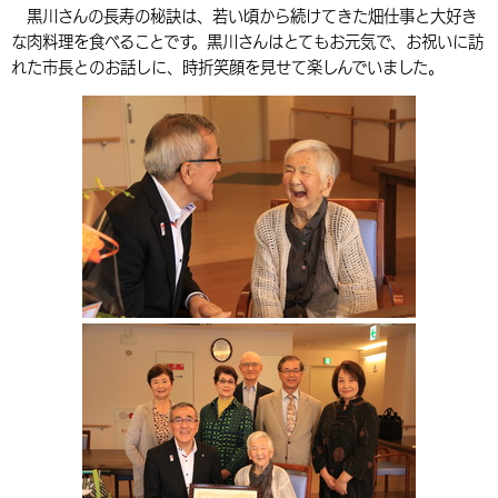
黒川さんの長寿の秘訣は、若い頃から続けてきた畑仕事と大好き
環境・衛生
生涯学習・スポーツ・人権
都市整備
手当・助成
健康・医療
観光なび
スポットを探す
市政情報
中国語（繁体字）
韓国語（한국어）
な肉料理を食べることです。黒川さんはとてもお元気で、お祝いに訪
れた市長とのお話しに、時折笑顔を見せて楽しんでいました。
選挙
外国人の方向け情報
相談・支援・情報
計画・施策
遊ぶ・体験する
グルメ・食べる
中津市について
市役所の紹介
組織案内
買う・おみやげ
四季のイベント・祭り
地方創生・地域活性化
広報・広聴
移住・定住
行政・計画