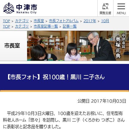
閲
M
覧
E
サイト内検索
文字の大きさ
TOP
カテゴリ
市長室
市長フォトアルバム
2017年
10月
支
N
援
U
TOP
カテゴリ
市長室記事一覧
記事一覧
拡大
標準
縮小
背景色
市長室
公式SNS
黒
青
白
Facebook
X (Twitter)
YouTube
やさしい日本語
総合メニュー
【市長フォト】祝100歳！黒川 二子さん
ふりがなをつける
くらしの情報
届出・登録・証明
保険・年金
事業者の方へ
公開日 2017年10月03日
よみあげる
福祉・介護
健康・予防
入札・契約
産業・雇用
子育て・教育
平成29年10月3日火曜日、100歳を迎えたお祝いに、住宅型有
言語を選択
料老人ホーム「悠々」を訪問し、黒川 二子（くろかわ つぎこ）さん
税金
住宅・インフラ
農林水産業
税金
施設情報
子どもを預ける
観光・移住
英語（English）
中国語（簡体字）
に表彰状と記念品を贈りました。