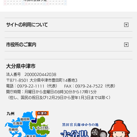
サイトの利用について
このサイトについて
個人情報の取扱い
市役所のご案内
ウェブアクセシビリティ
リンク・著作権
庁舎地図
組織案内
サイトマップ
大分県中津市
中津市へのアクセス
法人番号 2000020442038
〒871-8501 大分県中津市豊田町14番地3
電話：0979-22-1111（代表）
FAX：0979-24-7522（代表）
開庁時間：月曜日から金曜日の8時30分から17時15分
（但し、国民の祝日及び12月29日から翌年1月3日までは除く）