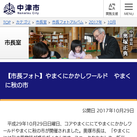
閲
M
覧
E
サイト内検索
文字の大きさ
TOP
カテゴリ
市長室
市長フォトアルバム
2017年
10月
支
N
援
U
拡大
標準
縮小
市長室
背景色
公式SNS
黒
青
白
Facebook
X (Twitter)
YouTube
やさしい日本語
【市長フォト】やまくにかかしワールド やまく
総合メニュー
に秋の市
ふりがなをつける
くらしの情報
届出・登録・証明
保険・年金
事業者の方へ
よみあげる
公開日 2017年10月29日
福祉・介護
健康・予防
入札・契約
産業・雇用
子育て・教育
平成29年10月29日日曜日、コアやまくににてやまくにかかしワ
言語を選択
ールドやまくに秋の市が開催されました。奥塚市長は、「やまくに
税金
住宅・インフラ
農林水産業
税金
施設情報
子どもを預ける
観光・移住
英語（English）
中国語（簡体字）