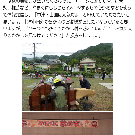
には秋の風物詩が盛りだくさんです。ユニークなかかしや、新米、
環境・衛生
生涯学習・スポーツ・人権
都市整備
梨、椎茸など、やまくにらしさをイメージするものをSNSなどを使っ
手当・助成
健康・医療
観光なび
スポットを探す
市政情報
中国語（繁体字）
韓国語（한국어）
て情報発信し、『中津・山国は元気だよ』とPRしていただきたいと
選挙
外国人の方向け情報
相談・支援・情報
計画・施策
遊ぶ・体験する
グルメ・食べる
思います。中津市内外から多くのお客様がお見えになっていると思
中津市について
市役所の紹介
いますが、ぜひ一つでも多くのかかし村を訪れていただき、お気に入
組織案内
買う・おみやげ
四季のイベント・祭り
地方創生・地域活性化
広報・広聴
りのかかしを見つけてください」と挨拶をしました。
移住・定住
行政・計画