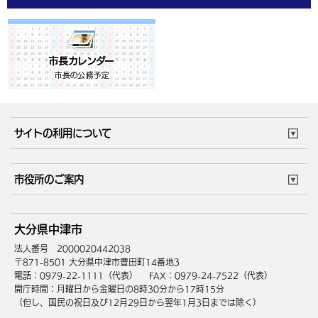
サイトの利用について
このサイトについて
個人情報の取扱い
市役所のご案内
ウェブアクセシビリティ
リンク・著作権
庁舎地図
組織案内
サイトマップ
大分県中津市
中津市へのアクセス
法人番号 2000020442038
〒871-8501 大分県中津市豊田町14番地3
電話：0979-22-1111（代表）
FAX：0979-24-7522（代表）
開庁時間：月曜日から金曜日の8時30分から17時15分
（但し、国民の祝日及び12月29日から翌年1月3日までは除く）