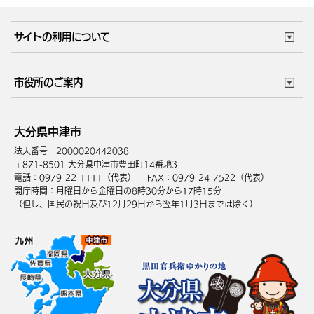
サイトの利用について
このサイトについて
個人情報の取扱い
市役所のご案内
ウェブアクセシビリティ
リンク・著作権
庁舎地図
組織案内
サイトマップ
大分県中津市
中津市へのアクセス
法人番号 2000020442038
〒871-8501 大分県中津市豊田町14番地3
電話：0979-22-1111（代表）
FAX：0979-24-7522（代表）
開庁時間：月曜日から金曜日の8時30分から17時15分
（但し、国民の祝日及び12月29日から翌年1月3日までは除く）