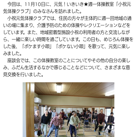
今回は、11月10日に、元気！いきいき★週一体操教室「小祝元
環境・衛生
生涯学習・スポーツ・人権
都市整備
手当・助成
健康・医療
観光なび
スポットを探す
市政情報
気体操クラブ」のみなさんを訪れました。
中国語（繁体字）
韓国語（한국어）
小祝元気体操クラブで
は、
住民の方々が主体的に週一回地域の通
選挙
外国人の方向け情報
相談・支援・情報
計画・施策
遊ぶ・体験する
グルメ・食べる
中津市について
市役所の紹介
いの場に集まり、介護予防のための体操やレクリエーションなどを
組織案内
しています。また、地域密着型施設小祝の利用者の方と交流しなが
買う・おみやげ
四季のイベント・祭り
地方創生・地域活性化
広報・広聴
ら、一緒に楽しい時間を過ごしています。この日も、めじろん体操を
した後、「ボケます小唄」「ボケない小唄」を歌って、元気に楽し
移住・定住
行政・計画
みました。
座談会では、この体操教室のことについてやその他の自分の楽し
み、ふだん生活するなかで感じることなどについて、さまざまな意
見交換を行いました。