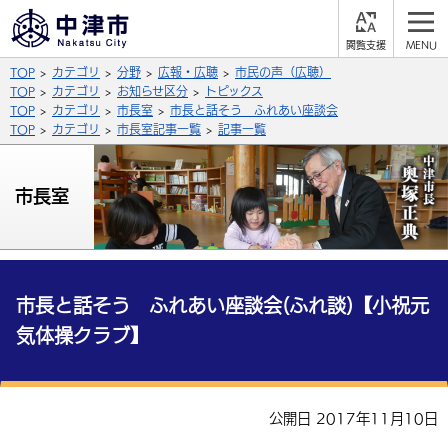
閲
M
覧
E
サイト内検索
文字の大きさ
TOP
カテゴリ
分野
広報・広聴
市民の声（広聴）
支
N
援
U
TOP
カテゴリ
お知らせ区分
トピックス
拡大
標準
縮小
TOP
カテゴリ
市長室
市長と話そう ふれあい座談会
TOP
カテゴリ
市長室記事一覧
記事一覧
背景色
公式SNS
黒
青
白
市長室
Facebook
X (Twitter)
YouTube
やさしい日本語
総合メニュー
ふりがなをつける
くらしの情報
市長と話そう ふれあい座談会(ふれ談)【小祝元
気体操クラブ】
届出・登録・証明
保険・年金
事業者の方へ
よみあげる
福祉・介護
健康・予防
入札・契約
産業・雇用
子育て・教育
言語を選択
公開日 2017年11月10日
税金
住宅・インフラ
農林水産業
税金
施設情報
子どもを預ける
観光・移住
英語（English）
中国語（簡体字）