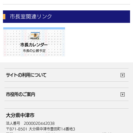
市長室関連リンク
サイトの利用について
このサイトについて
個人情報の取扱い
市役所のご案内
ウェブアクセシビリティ
リンク・著作権
庁舎地図
組織案内
サイトマップ
大分県中津市
中津市へのアクセス
法人番号 2000020442038
〒871-8501 大分県中津市豊田町14番地3