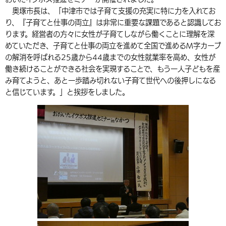
奥塚市長は、「中津市では子育て支援の充実に特に力を入れてお
環境・衛生
生涯学習・スポーツ・人権
都市整備
手当・助成
健康・医療
観光なび
スポットを探す
市政情報
中国語（繁体字）
韓国語（한국어）
り、『子育てと仕事の両立』は非常に重要な課題であると認識してお
選挙
外国人の方向け情報
ります。経営者の方々に女性が子育てしながら働くことに理解を深
相談・支援・情報
計画・施策
遊ぶ・体験する
グルメ・食べる
中津市について
市役所の紹介
めていただき、子育てと仕事の両立を進めて全国で進めるM字カーブ
組織案内
買う・おみやげ
四季のイベント・祭り
の解消を呼ばれる25歳から44歳までの女性就業率を高め、女性が
地方創生・地域活性化
広報・広聴
働き続けることができる社会を実現することで、もう一人子どもを産
移住・定住
行政・計画
み育てようと、あと一歩踏み切れない子育て世代への後押しになる
と信じています。」と挨拶をしました。